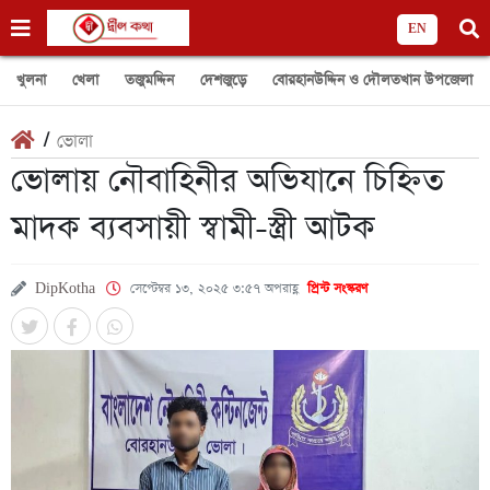
EN
খুলনা
খেলা
তজুমদ্দিন
দেশজুড়ে
বোরহানউদ্দিন ও দৌলতখান উপজেলা
/
ভোলা
ভোলায় নৌবাহিনীর অভিযানে চিহ্নিত
মাদক ব্যবসায়ী স্বামী-স্ত্রী আটক
DipKotha
সেপ্টেম্বর ১৩, ২০২৫ ৩:৫৭ অপরাহ্ণ
প্রিন্ট সংস্করণ