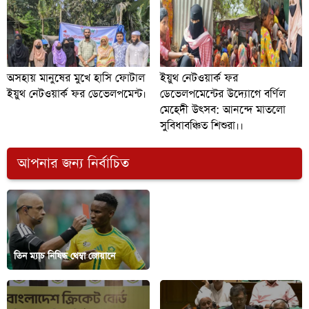
অসহায় মানুষের মুখে হাসি ফোটাল
ইয়ুথ নেটওয়ার্ক ফর
ইয়ুথ নেটওয়ার্ক ফর ডেভেলপমেন্ট।
ডেভেলপমেন্টের উদ্যোগে বর্ণিল
মেহেদী উৎসব: আনন্দে মাতলো
সুবিধাবঞ্চিত শিশুরা।।
আপনার জন্য নির্বাচিত
সরকারি কর্মকর্তা–কর্মচারীদের নতুন
বেতনের সিদ্ধান্ত নেবে আগামী সরকার:
তিন ম্যাচ নিষিদ্ধ থেম্বা জোয়ানে
অর্থ উপদেষ্টা