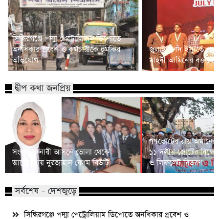
সিদ্ধিরগঞ্জে পদ্মা পেট্রোলিয়াম ডিপোতে
অনধিকার প্রবেশ ও কর্মচারীকে হুমকির
জুলাই সনদ ইস্যুতে প্রধানম
অভিযোগ
মাহদী আমিনের বক্তব্যে 
দ্বীপ কথা জনপ্রিয়
গণভোটের রায় অমান্যের
সংরক্ষিত নারী আসনে ভোলা থেকে
১১ দলীয় জোটের বিক্ষো
আলোচনায় নুরজাহান বেগম বিউটি
ও লিফলেট বিতরণ
সর্বশেষ - দেশজুড়ে
সিদ্ধিরগঞ্জে পদ্মা পেট্রোলিয়াম ডিপোতে অনধিকার প্রবেশ ও