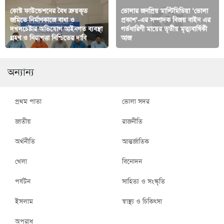
কোস্ট ফাউন্ডেশনের বৈধ ক্রয়কৃত
ভোলার জনপ্রিয় মাল্টিমিডিয়া ‘ভোলা
জমিতে নির্মাণকাজে বাধা ও
প্রকাশ’-এর সম্পাদক বিজয় বাইন এর
দখলচেষ্টার অভিযোগ আইনগত ব্যবস্থা
গর্ভধারিণী মায়ের তৃতীয় মৃত্যুবার্ষিকী
গ্রহণ ও নিরাপত্তা নিশ্চিতের দাবি
আজ
অন্যান্য
প্রথম পাতা
ভোলা সদর
জাতীয়
রাজনীতি
অর্থনীতি
আন্তর্জাতিক
খেলা
বিনোদন
পর্যটন
সাহিত্য ও সংস্কৃতি
ইসলাম
স্বাস্থ্য ও চিকিৎসা
অপরাধ