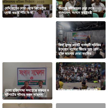
দেখি বাপের দোয়া থেকে ক্রিকেটের
সীমান্তে কাঁটাতারের বেড়া দেবে
দোয়া করতে পারি কি না
বাংলাদেশ: সংসদে স্বরাষ্ট্রমন্ত্রী
জিয়া সুপার মার্কেট ব্যবসায়ী সমিতির
উদ্যোগে খালেদা জিয়ার আশু রোগ
শাস্তির মুখে সালমান আগা
মুক্তি কামনায় দোয়া অনুষ্ঠিত
ভোলা মুক্তিযোদ্ধা কমপ্লেক্সে ভাঙচুর ও
দিল্লির জন্তর মন্তরে সকাল থেকেই
লুটপাটের ঘটনায় সবাদ সম্মেলন
বাড়ছে বিক্ষোভকারীদের ভিড়