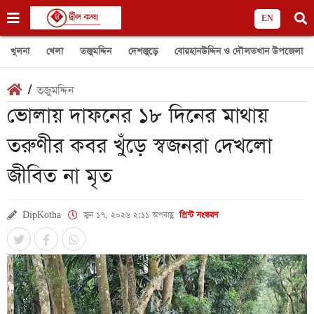
EN
খুলনা
খেলা
তজুমদ্দিন
দেশজুড়ে
বোরহানউদ্দিন ও দৌলতখান উপজেলা
/
তজুমদ্দিন
ভোলায় দাফনের ১৮ দিনের মাথায়
তরুণীর কবর খুঁড়ে স্বজনরা দেখলো
জীবিত না মৃত
DipKotha
জুন ১৭, ২০২৬ ২:১১ অপরাহ্ণ
প্রিন্ট সংস্করণ