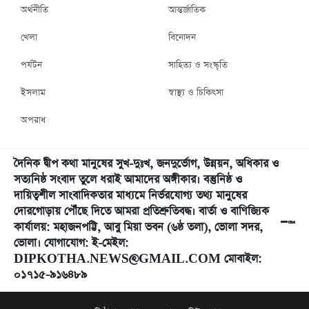
অর্থনীতি
আন্তর্জাতিক
খেলা
বিনোদন
পর্যটন
সাহিত্য ও সংস্কৃতি
ইসলাম
স্বাস্থ্য ও চিকিৎসা
অপরাধ
দৈনিক দ্বীপ কথা মানুষের সুখ-দুঃখ, জনদুর্ভোগ, উন্নয়ন, অধিকার ও
সত্যনিষ্ঠ সংবাদ তুলে ধরাই আমাদের অঙ্গীকার। বস্তুনিষ্ঠ ও
দায়িত্বশীল সাংবাদিকতার মাধ্যমে নির্ভরযোগ্য তথ্য মানুষের
দোরগোড়ায় পৌঁছে দিতে আমরা প্রতিশ্রুতিবদ্ধ। বার্তা ও বাণিজ্যিক
কার্যালয়: মহাজনপট্টি, আবু মিয়া ভবন (৬ষ্ঠ তলা), ভোলা সদর,
ভোলা। যোগাযোগ: ই-মেইল:
DIPKOTHA.NEWS@GMAIL.COM মোবাইল:
০১৭১৫-৯১৬৪৮৯