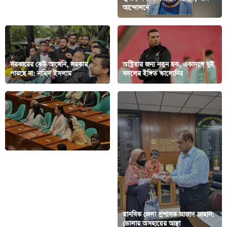
দাফন সম্পন্ন
আন্দোলনে
সরকারের কেউ আসেনি, সরকার
অস্ট্রিয়ার জন্য নতুন ছক, একাদশে দুই
পারছে না: নাহিদ ইসলাম
বদলের ইঙ্গিত স্কালোনির
সংসদ অধিবেশনে ড. ইউনূস–
মানবিক জেলা প্রশাসক আজাদ জাহান:
জাইমাসহ উপস্থিত ছিলেন যারা
ভোলার অসহায়ের আস্থা