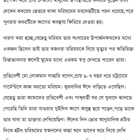
উপেক্ষা করে প্রায় ৩-৪০০ মানুষের উপস্থিতিতে কবরটি খুঁড়েন এবং
দেখেন কবরের ভেতরে থাকা মরিয়মের মরদেহটিতে পচন ধরেছে,পরে
পুনরায় কবরটিকে আগের অবস্থায় ফিরিয়ে দেওয়া হয়।
ধারণা করা হচ্ছে,যেহেতু মরিয়ম তার সংসারের উপার্জনক্ষমদের মধ্যে
একজন ছিলেন তাই তার স্বজনরা মরিয়মকে নিয়ে মৃত্যুর পর অতিরিক্ত
চিন্তাভাবনার ফলেই ঘুমের মধ্যে এরকম স্বপ্ন দেখতে পারেন তারা।
প্রতিবেশী মো.লোকমান লাহারি বলেন,প্রায় ৬-৭ বছর ধরে চট্রগ্রামে
গার্মেন্টসে কাজ করতো মরিয়ম। কুরবানির ঈদে বাড়িতে এসেছিল।
যেহেতু তারা আমাদের প্রতিবেশী এবং পাশ্ববর্তী ঘর সে সুবাদে জানতে
পেরেছি তিনি মারা যাওয়ার দুইদিন আগে অসুস্থ হয়ে পড়েন,পড়ে তাকে
তার বাবা মা ডাক্তার দেখিয়েছিল। ঈদের দিন ভোর আনুমানিক ৪টার
দিকে হটাৎ মরিয়মের স্বজনদের কান্না শুনে তাদের ঘরে দিয়ে দেখি