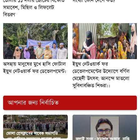
ভোলায় ১১ দলীয় জোটের বিক্ষোভ
সংখ্যা কোন দেশে কত?
সমাবেশ, মিছিল ও লিফলেট
বিতরণ
অসহায় মানুষের মুখে হাসি ফোটাল
ইয়ুথ নেটওয়ার্ক ফর
ইয়ুথ নেটওয়ার্ক ফর ডেভেলপমেন্ট।
ডেভেলপমেন্টের উদ্যোগে বর্ণিল
মেহেদী উৎসব: আনন্দে মাতলো
সুবিধাবঞ্চিত শিশুরা।।
আপনার জন্য নির্বাচিত
ভোলা প্রেসক্লাবের সাবেক সভাপতি
এম. হাবিবুর রহমানের জানাজা শেষে
জুলাই সনদ : সমাধান সংসদে, নাকি