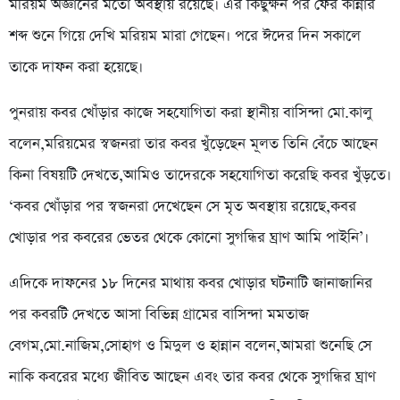
মরিয়ম অজ্ঞানের মতো অবস্থায় রয়েছে। এর কিছুক্ষন পর ফের কান্নার
শব্দ শুনে গিয়ে দেখি মরিয়ম মারা গেছেন। পরে ঈদের দিন সকালে
তাকে দাফন করা হয়েছে।
পুনরায় কবর খোঁড়ার কাজে সহযোগিতা করা স্থানীয় বাসিন্দা মো.কালু
বলেন,মরিয়মের স্বজনরা তার কবর খুঁড়েছেন মূলত তিনি বেঁচে আছেন
কিনা বিষয়টি দেখতে,আমিও তাদেরকে সহযোগিতা করেছি কবর খুঁড়তে।
‘কবর খোঁড়ার পর স্বজনরা দেখেছেন সে মৃত অবস্থায় রয়েছে,কবর
খোড়ার পর কবরের ভেতর থেকে কোনো সুগন্ধির ঘ্রাণ আমি পাইনি’।
এদিকে দাফনের ১৮ দিনের মাথায় কবর খোড়ার ঘটনাটি জানাজানির
পর কবরটি দেখতে আসা বিভিন্ন গ্রামের বাসিন্দা মমতাজ
বেগম,মো.নাজিম,সোহাগ ও মিদুল ও হান্নান বলেন,আমরা শুনেছি সে
নাকি কবরের মধ্যে জীবিত আছেন এবং তার কবর থেকে সুগন্ধির ঘ্রাণ