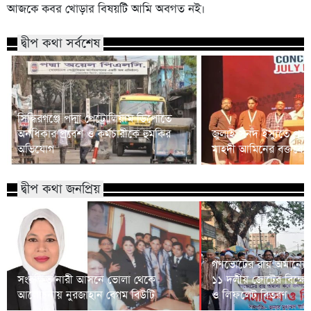
আজকে কবর খোড়ার বিষয়টি আমি অবগত নই।
দ্বীপ কথা সর্বশেষ
সিদ্ধিরগঞ্জে পদ্মা পেট্রোলিয়াম ডিপোতে
অনধিকার প্রবেশ ও কর্মচারীকে হুমকির
জুলাই সনদ ইস্যুতে প্রধানম
অভিযোগ
মাহদী আমিনের বক্তব্যে 
দ্বীপ কথা জনপ্রিয়
গণভোটের রায় অমান্যের
সংরক্ষিত নারী আসনে ভোলা থেকে
১১ দলীয় জোটের বিক্ষো
আলোচনায় নুরজাহান বেগম বিউটি
ও লিফলেট বিতরণ