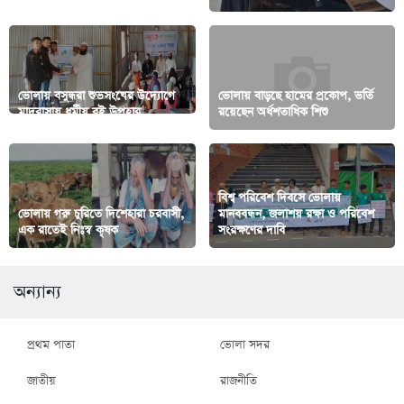
ভোলায় বসুন্ধরা শুভসংঘের উদ্যোগে
ভোলায় বাড়ছে হামের প্রকোপ, ভর্তি
মাদরাসায় ধর্মীয় বই উপহার
রয়েছেন অর্ধশতাধিক শিশু
বিশ্ব পরিবেশ দিবসে ভোলায়
ভোলায় গরু চুরিতে দিশেহারা চরবাসী,
মানববন্ধন, জলাশয় রক্ষা ও পরিবেশ
এক রাতেই নিঃস্ব কৃষক
সংরক্ষণের দাবি
অন্যান্য
প্রথম পাতা
ভোলা সদর
জাতীয়
রাজনীতি