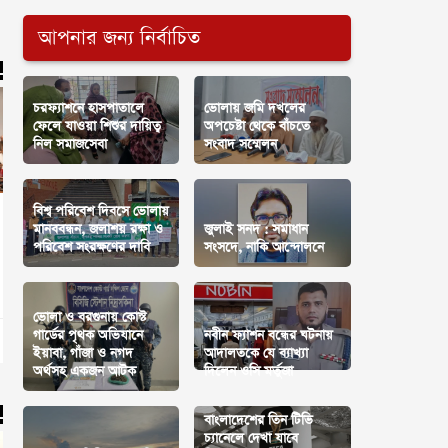
আপনার জন্য নির্বাচিত
চরফ্যাশনে হাসপাতালে
ভোলায় জমি দখলের
ফেলে যাওয়া শিশুর দায়িত্ব
অপচেষ্টা থেকে বাঁচতে
নিল সমাজসেবা
সংবাদ সম্মেলন
বিশ্ব পরিবেশ দিবসে ভোলায়
মানববন্ধন, জলাশয় রক্ষা ও
জুলাই সনদ : সমাধান
পরিবেশ সংরক্ষণের দাবি
সংসদে, নাকি আন্দোলনে
ভোলা ও বরগুনায় কোস্ট
গার্ডের পৃথক অভিযানে
নবীন ফ্যাশন বন্ধের ঘটনায়
ইয়াবা, গাঁজা ও নগদ
আদালতকে যে ব্যাখ্যা
অর্থসহ একজন আটক
দিলেন ওসি মর্তুজা
বাংলাদেশের তিন টিভি
চ্যানেলে দেখা যাবে