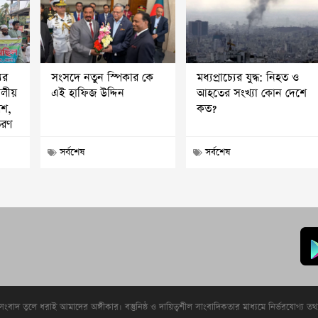
ের
সংসদে নতুন স্পিকার কে
মধ্যপ্রাচ্যের যুদ্ধ: নিহত ও
দলীয়
এই হাফিজ উদ্দিন
আহতের সংখ্যা কোন দেশে
েশ,
কত?
তরণ
সর্বশেষ
সর্বশেষ
 সংবাদ তুলে ধরাই আমাদের অঙ্গীকার। বস্তুনিষ্ঠ ও দায়িত্বশীল সাংবাদিকতার মাধ্যমে নির্ভরযোগ্য তথ