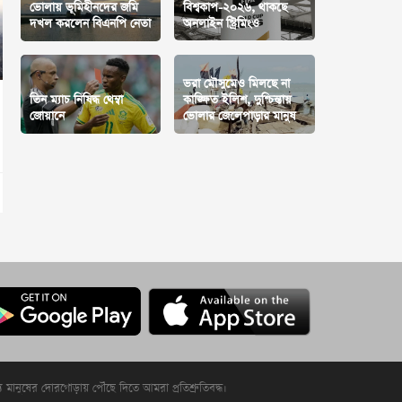
ভোলায় ভূমিহীনদের জমি
বিশ্বকাপ-২০২৬, থাকছে
দখল করলেন বিএনপি নেতা
অনলাইন স্ট্রিমিংও
ভরা মৌসুমেও মিলছে না
তিন ম্যাচ নিষিদ্ধ থেম্বা
কাঙ্ক্ষিত ইলিশ, দুশ্চিন্তায়
জোয়ানে
ভোলার জেলেপাড়ার মানুষ
্য মানুষের দোরগোড়ায় পৌঁছে দিতে আমরা প্রতিশ্রুতিবদ্ধ।