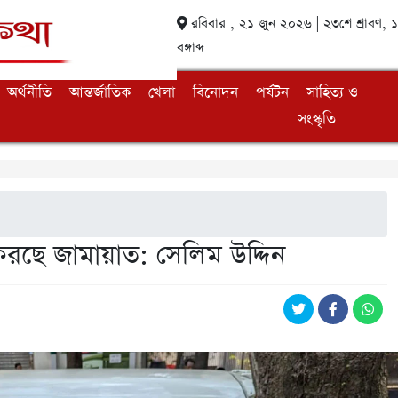
রবিবার , ২১ জুন ২০২৬ | ২৩শে শ্রাবণ,
বঙ্গাব্দ
অর্থনীতি
আন্তর্জাতিক
খেলা
বিনোদন
পর্যটন
সাহিত্য ও
সংস্কৃতি
করছে জামায়াত: সেলিম উদ্দিন