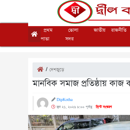
প্রথম
ভোলা
জাতীয়
রাজনীতি
পাতা
সদর
/
দেশজুড়ে
মানবিক সমাজ প্রতিষ্ঠায় কাজ 
DipKotha
জুন ২১, ২০২৬ ৮:০০ পূর্বাহ্ণ
প্রিন্ট সংস্করণ