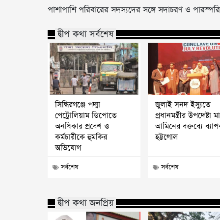
পাশাপাশি পরিবারের সদস্যদের সঙ্গে সদাচরণ ও পারস্পরি
দ্বীপ কথা সর্বশেষ
সিদ্ধিরগঞ্জে পদ্মা
জুলাই সনদ ইস্যুতে
পেট্রোলিয়াম ডিপোতে
প্রধানমন্ত্রীর উপদেষ্টা 
অনধিকার প্রবেশ ও
আমিনের বক্তব্যে ব্যা
কর্মচারীকে হুমকির
হট্টগোল
অভিযোগ
সর্বশেষ
সর্বশেষ
দ্বীপ কথা জনপ্রিয়