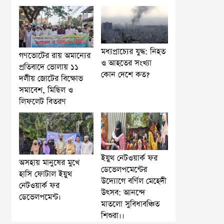
মধ্যপ্রাচ্যের যুদ্ধ: নিহত
গণভোটের রায় অমান্যের
ও আহতের সংখ্যা
প্রতিবাদে ভোলায় ১১
কোন দেশে কত?
দলীয় জোটের বিক্ষোভ
সমাবেশ, মিছিল ও
লিফলেট বিতরণ
ইয়ুথ নেটওয়ার্ক ফর
অসহায় মানুষের মুখে
ডেভেলপমেন্টের
হাসি ফোটাল ইয়ুথ
উদ্যোগে বর্ণিল মেহেদী
নেটওয়ার্ক ফর
উৎসব: আনন্দে
ডেভেলপমেন্ট।
মাতলো সুবিধাবঞ্চিত
শিশুরা।।