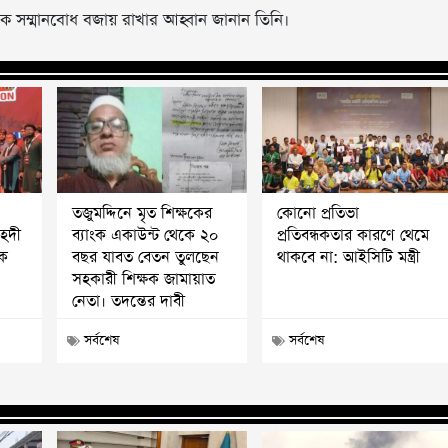
ক সম্মানবোধ বজায় রাখার আহ্বান জানান তিনি।
তজুমদ্দিনে মৃত শিক্ষকের
কোনো প্রতিভা
মাহদী
ব্যাংক একাউন্ট থেকে ২০
প্রতিবন্ধকতার কারণে থেমে
পক
বছর যাবত বেতন তুলছেন
থাকবে না: আইসিটি মন্ত্রী
সহকারী শিক্ষক জামায়াত
নেতা। তদন্তের দাবী
সর্বশেষ
সর্বশেষ