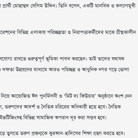
রার্থী মোহাম্মদ সেলিম উদ্দিন। তিনি বলেন, একটি মানবিক ও কল্যাণমুখী
শনের বিভিন্ন এলাকায় পরিচ্ছন্নতা ও নিরাপত্তাকর্মীদের মাঝে গ্রীষ্মকালীন
াসযোগ্য রাখতে গুরুত্বপূর্ণ ভূমিকা পালন করছেন। তাই তাদের যথাযথ
ণ ও দক্ষতা উন্নয়নের মাধ্যমে আরও পরিচ্ছন্ন ও আধুনিক নগর গড়ে তোলা
িয়ে আয়োজিত ঈদ পুনর্মিলনী ও ‘মিট দ্য ফিউচার’ অনুষ্ঠানে অংশ নেন
বলেন, তরুণদের আদর্শ ও নৈতিক চরিত্রের অধিকারী হতে হবে। নৈতিক
ি, ইভটিজিংসহ বিভিন্ন সামাজিক অপরাধ দূর করা সম্ভব হবে।
ড়ে তুলতে তরুণ প্রজন্মকে কুরআন-হাদিসের শিক্ষা গ্রহণ করতে হবে।