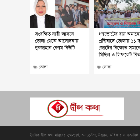
সংরক্ষিত নারী আসনে
গণভোটের রায় অমান্য
ভোলা থেকে আলোচনায়
প্রতিবাদে ভোলায় ১১ 
নুরজাহান বেগম বিউটি
জোটের বিক্ষোভ সমাব
মিছিল ও লিফলেট বি
ভোলা
ভোলা
দৈনিক দ্বীপ কথা মানুষের সুখ-দুঃখ, জনদুর্ভোগ, উন্নয়ন, অধিকার ও সত্যনিষ্ঠ