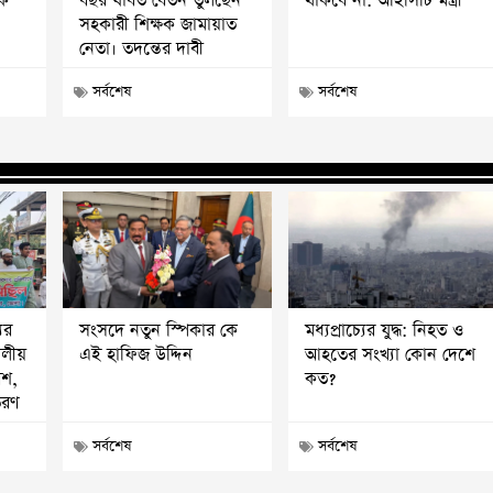
পক
বছর যাবত বেতন তুলছেন
থাকবে না: আইসিটি মন্ত্রী
সহকারী শিক্ষক জামায়াত
নেতা। তদন্তের দাবী
সর্বশেষ
সর্বশেষ
ের
সংসদে নতুন স্পিকার কে
মধ্যপ্রাচ্যের যুদ্ধ: নিহত ও
দলীয়
এই হাফিজ উদ্দিন
আহতের সংখ্যা কোন দেশে
েশ,
কত?
তরণ
সর্বশেষ
সর্বশেষ