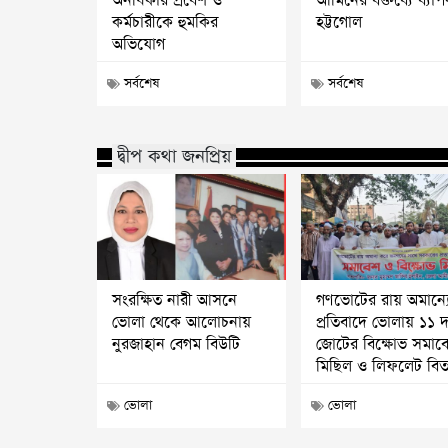
অনধিকার প্রবেশ ও
আমিনের বক্তব্যে ব্যা
কর্মচারীকে হুমকির
হট্টগোল
অভিযোগ
সর্বশেষ
সর্বশেষ
দ্বীপ কথা জনপ্রিয়
সংরক্ষিত নারী আসনে
গণভোটের রায় অমান্য
ভোলা থেকে আলোচনায়
প্রতিবাদে ভোলায় ১১ 
নুরজাহান বেগম বিউটি
জোটের বিক্ষোভ সমাব
মিছিল ও লিফলেট বি
ভোলা
ভোলা