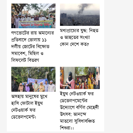
মধ্যপ্রাচ্যের যুদ্ধ: নিহত
গণভোটের রায় অমান্যের
ও আহতের সংখ্যা
প্রতিবাদে ভোলায় ১১
কোন দেশে কত?
দলীয় জোটের বিক্ষোভ
সমাবেশ, মিছিল ও
লিফলেট বিতরণ
ইয়ুথ নেটওয়ার্ক ফর
অসহায় মানুষের মুখে
ডেভেলপমেন্টের
হাসি ফোটাল ইয়ুথ
উদ্যোগে বর্ণিল মেহেদী
নেটওয়ার্ক ফর
উৎসব: আনন্দে
ডেভেলপমেন্ট।
মাতলো সুবিধাবঞ্চিত
শিশুরা।।