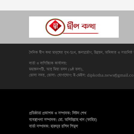
দৈনিক দ্বীপ কথা মানুষের সুখ-দুঃখ, জনদুর্ভোগ, উন্নয়ন, অধিকার ও সত্যনিষ্ঠ
বার্তা ও বাণিজ্যিক কার্যালয়:
মহাজনপট্টি, আবু মিয়া ভবন (৬ষ্ঠ তলা),
ভোলা সদর, ভোলা। যোগাযোগ: ই-মেইল:
dipkotha.news@gmail.
প্রতিষ্ঠাতা প্রকাশক ও সম্পাদক:
লিটন শেখ
ব্যবস্থাপনা সম্পাদক:
মো. অলিউল্লাহ খান (ফাহিম)
বার্তা সম্পাদক:
হারুনুর রশিদ শিমুল