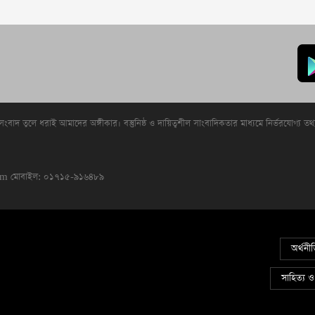
 সংবাদ তুলে ধরাই আমাদের অঙ্গীকার। বস্তুনিষ্ঠ ও দায়িত্বশীল সাংবাদিকতার মাধ্যমে নির্ভরযোগ্য তথ
com
মোবাইল: ০১৭১৫-৯১৬৪৮৯
অর্থনী
সাহিত্য ও 