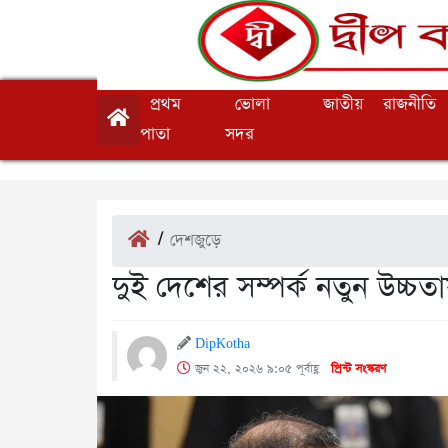
প্রথম
ভোলা
জাতীয়
রাজনীতি
পাতা
সদর
/
দেশজুড়ে
দুই দেশের সম্পর্ক নতুন উচ্চ
DipKotha
জুন ২২, ২০২৬ ৯:০৫ পূর্বাহ্ণ
প্রিন্ট সংস্করণ