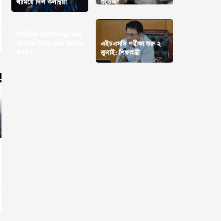
থামিয়ে দিল কলম্বিয়া
শুভেচ্ছা
অতিরিক্ত ব্যাটারি খরচ করা
অ্যাপের বিষয়ে তথ্য জানাবে
এইচএসসি পরীক্ষা শুরু ২
গুগল l
জুলাই: শিক্ষামন্ত্রী