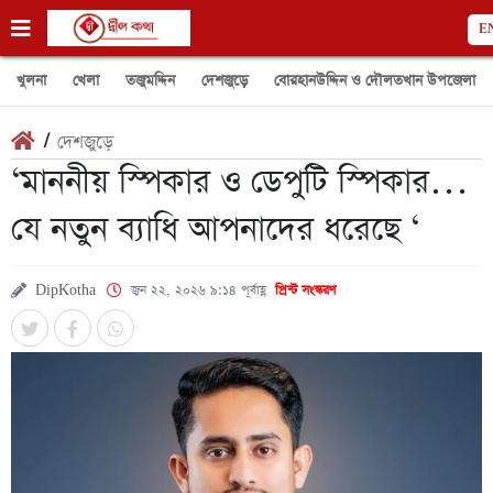
E
খুলনা
খেলা
তজুমদ্দিন
দেশজুড়ে
বোরহানউদ্দিন ও দৌলতখান উপজেলা
/
দেশজুড়ে
‘মাননীয় স্পিকার ও ডেপুটি স্পিকার…
যে নতুন ব্যাধি আপনাদের ধরেছে ‘
DipKotha
জুন ২২, ২০২৬ ৯:১৪ পূর্বাহ্ণ
প্রিন্ট সংস্করণ