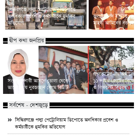
সিদ্ধিরগঞ্জে পদ্মা পেট্রোলিয়াম ডিপোতে
অনধিকার প্রবেশ ও কর্মচারীকে হুমকির
জুলাই সনদ ইস্যুতে প্রধানম
অভিযোগ
মাহদী আমিনের বক্তব্যে 
দ্বীপ কথা জনপ্রিয়
গণভোটের রায় অমান্যের
সংরক্ষিত নারী আসনে ভোলা থেকে
১১ দলীয় জোটের বিক্ষো
আলোচনায় নুরজাহান বেগম বিউটি
ও লিফলেট বিতরণ
সর্বশেষ - দেশজুড়ে
সিদ্ধিরগঞ্জে পদ্মা পেট্রোলিয়াম ডিপোতে অনধিকার প্রবেশ ও
কর্মচারীকে হুমকির অভিযোগ