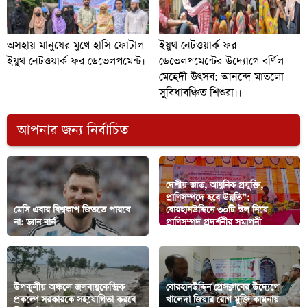
অসহায় মানুষের মুখে হাসি ফোটাল
ইয়ুথ নেটওয়ার্ক ফর
ইয়ুথ নেটওয়ার্ক ফর ডেভেলপমেন্ট।
ডেভেলপমেন্টের উদ্যোগে বর্ণিল
মেহেদী উৎসব: আনন্দে মাতলো
সুবিধাবঞ্চিত শিশুরা।।
আপনার জন্য নির্বাচিত
দেশীয় জাত, আধুনিক প্রযুক্তি,
প্রাণিসম্পদে হবে উন্নতি”:
মেসি এবার বিশ্বকাপ জিততে পারবে
বোরহানউদ্দিনে ৩০টি স্টল নিয়ে
না: ড্যান বার্ন
প্রাণিসম্পদ প্রদর্শনীর সমাপনী
উপকূলীয় অঞ্চলে জলবায়ুকেন্দ্রিক
বোরহানউদ্দিন প্রেসক্লাবের উদ্যেগে
প্রকল্পে সরকারকে সহযোগিতা করবে
খালেদা জিয়ার রোগ মুক্তি কামনায়