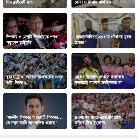
গ্রিন ক্লাইমেট ফান্ড
দোয়া ও মিলাদ মাহফিল।
স্পিকার ও ডেপুটি স্পিকারকে শপথ
বোরহানউদ্দিনে ২৩ গ্রাম গাঁজাসহ যুবক
পড়াবেন রাষ্ট্রপতি
গ্রেপ্তার
যুক্তরাষ্ট্রে আর্জেন্টিনা সমর্থকদের ওপর
ছেলের বিশ্বকাপ দেখতে অবশেষে
গুলি, নিহত ১
যুক্তরাষ্ট্রে যাচ্ছেন ভোজিনহার মা
‘মাননীয় স্পিকার ও ডেপুটি স্পিকার…
৬ গোলের ম্যাচে ক্রোয়েশিয়াকে
যে নতুন ব্যাধি আপনাদের ধরেছে ‘
উড়িয়ে দিল ইংল্যান্ড