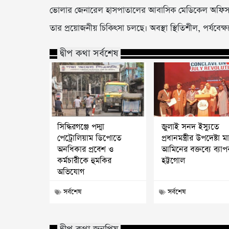
ভোলার জেনারেল হাসপাতালের আবাসিক মেডিকেল অফিসা
তার প্রয়োজনীয় চিকিৎসা চলছে। অবস্থা স্থিতিশীল, পর্যব
দ্বীপ কথা সর্বশেষ
সিদ্ধিরগঞ্জে পদ্মা
জুলাই সনদ ইস্যুতে
পেট্রোলিয়াম ডিপোতে
প্রধানমন্ত্রীর উপদেষ্টা 
অনধিকার প্রবেশ ও
আমিনের বক্তব্যে ব্যা
কর্মচারীকে হুমকির
হট্টগোল
অভিযোগ
সর্বশেষ
সর্বশেষ