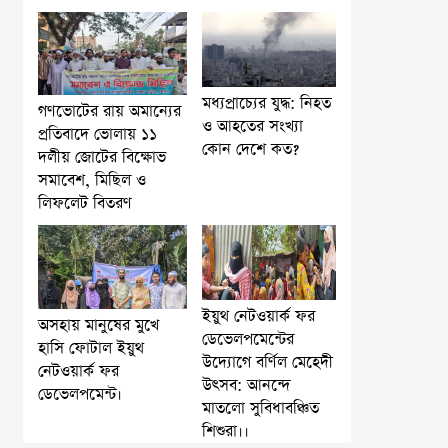
মধ্যপ্রাচ্যের যুদ্ধ: নিহত
গণভোটের রায় অমান্যের
ও আহতের সংখ্যা
প্রতিবাদে ভোলায় ১১
কোন দেশে কত?
দলীয় জোটের বিক্ষোভ
সমাবেশ, মিছিল ও
লিফলেট বিতরণ
ইয়ুথ নেটওয়ার্ক ফর
অসহায় মানুষের মুখে
ডেভেলপমেন্টের
হাসি ফোটাল ইয়ুথ
উদ্যোগে বর্ণিল মেহেদী
নেটওয়ার্ক ফর
উৎসব: আনন্দে
ডেভেলপমেন্ট।
মাতলো সুবিধাবঞ্চিত
শিশুরা।।