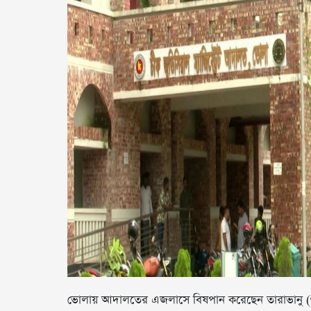
ভোলায় আদালতের এজলাসে বিষপান করেছেন তারাভানু (৩৫