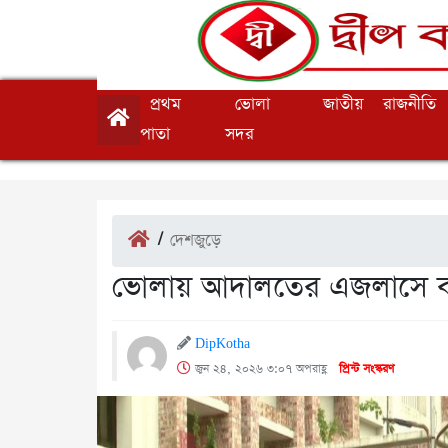
প্রথম
ভোলা
জাতীয়
রাজনীতি
পাতা
সদর
/
দেশজুড়ে
ভোলায় আদালতের এজলাসে বা
DipKotha
জুন ২৪, ২০২৬ ৩:০৭ অপরাহ্ণ
প্রিন্ট সংস্করণ