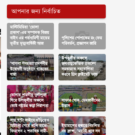
আপনার জন্য নির্বাচিত
ভোলার জনপ্রিয়
মাল্টিমিডিয়া ‘ভোলা
প্রকাশ’-এর সম্পাদক বিজয়
বাইন এর গর্ভধারিণী মায়ের
পুলিশের পোশাকের রং ফের
তৃতীয় মৃত্যুবার্ষিকী আজ
পরিবর্তন, প্রজ্ঞাপন জারি
উপকূলীয় অঞ্চলে
‘শাপলা গণহত্যা’প্রদর্শনীর
জলবায়ুকেন্দ্রিক প্রকল্পে
উদ্বোধনী অনুষ্ঠানে থাকবেন
সরকারকে সহযোগিতা
যারা
করবে গ্রিন ক্লাইমেট ফান্ড
ভোলায় শারদীয় দুর্গাপূজা
ঘিরে উপকূলীয় অঞ্চলে
সাফার শোক, মেহজাবীনের
কোস্ট গার্ডের কড়া নিরাপত্তা
উল্লাস
সাত ঘন্টা লাইনে দাঁড়িয়েও
আটা না পেয়ে খালি হাতে
ইয়ামালের হুঙ্কারে বিচলিত
ফিরলেন ২ শতাধিক নারী-
নয় ফ্রান্স, ‘মাঠেই হবে সব