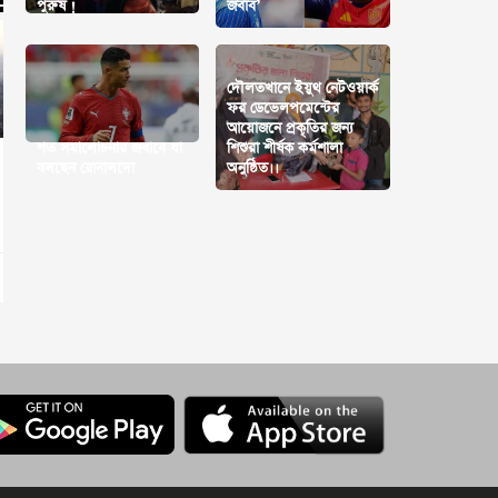
পুরুষ !
জবাব’
দৌলতখানে ইয়ুথ নেটওয়ার্ক
ফর ডেভেলপমেন্টের
আয়োজনে প্রকৃতির জন্য
শত সমালোচনার জবাবে যা
শিশুরা শীর্ষক কর্মশালা
বলছেন রোনালদো
অনুষ্ঠিত।।