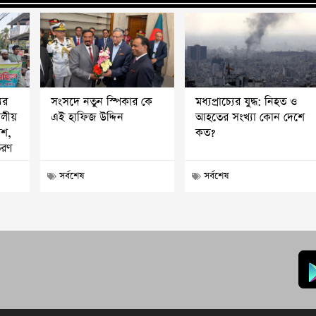
ের
সংসদে নতুন স্পিকার কে
মধ্যপ্রাচ্যের যুদ্ধ: নিহত ও
দলীয়
এই হাফিজ উদ্দিন
আহতের সংখ্যা কোন দেশে
েশ,
কত?
তরণ
সর্বশেষ
সর্বশেষ