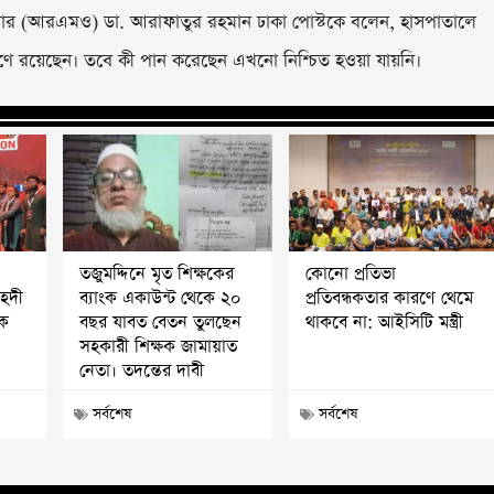
র (আরএমও) ডা. আরাফাতুর রহমান ঢাকা পোস্টকে বলেন, হাসপাতালে
েক্ষণে রয়েছেন। তবে কী পান করেছেন এখনো নিশ্চিত হওয়া যায়নি।
তজুমদ্দিনে মৃত শিক্ষকের
কোনো প্রতিভা
মাহদী
ব্যাংক একাউন্ট থেকে ২০
প্রতিবন্ধকতার কারণে থেমে
পক
বছর যাবত বেতন তুলছেন
থাকবে না: আইসিটি মন্ত্রী
সহকারী শিক্ষক জামায়াত
নেতা। তদন্তের দাবী
সর্বশেষ
সর্বশেষ