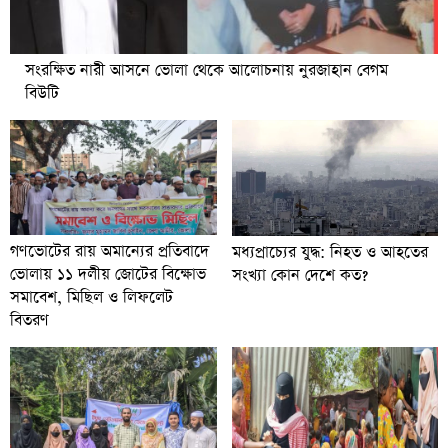
সংরক্ষিত নারী আসনে ভোলা থেকে আলোচনায় নুরজাহান বেগম
বিউটি
গণভোটের রায় অমান্যের প্রতিবাদে
মধ্যপ্রাচ্যের যুদ্ধ: নিহত ও আহতের
ভোলায় ১১ দলীয় জোটের বিক্ষোভ
সংখ্যা কোন দেশে কত?
সমাবেশ, মিছিল ও লিফলেট
বিতরণ