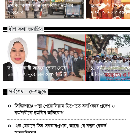
অনধিকার প্রবেশ ও কর্মচারীকে হুমকির
জুলাই সনদ ইস্যুতে প্রধানম
অভিযোগ
মাহদী আমিনের বক্তব্যে 
দ্বীপ কথা জনপ্রিয়
গণভোটের রায় অমান্যের
সংরক্ষিত নারী আসনে ভোলা থেকে
১১ দলীয় জোটের বিক্ষো
আলোচনায় নুরজাহান বেগম বিউটি
ও লিফলেট বিতরণ
সর্বশেষ - দেশজুড়ে
সিদ্ধিরগঞ্জে পদ্মা পেট্রোলিয়াম ডিপোতে অনধিকার প্রবেশ ও
কর্মচারীকে হুমকির অভিযোগ
এক মেয়াদে তিন সরকারপ্রধান, আরো যে নতুন রেকর্ড
সাহাবুদ্দিনের