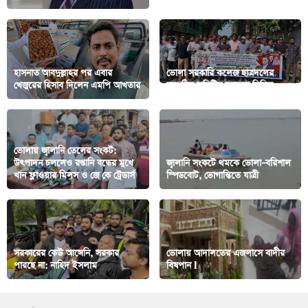
হাসনাত আবদুল্লাহর পর এবার
ভোলা সরকারি কলেজ ছাত্রদলের
খেজুরের হিসাব দিলেন এমপি আখতার
নবগঠিত কমিটির শুভেচ্ছা মিছিল
ভোলায় জ্বালানি তেলের সংকট:
উৎপাদন চললেও রপ্তানি বন্ধের মুখে
জ্বালানি সংকটে থমকে ভোলা–বরিশাল
খান ফ্লাওয়ার মিলস ও জে কে ট্রেডার্স
স্পিডবোট, ভোগান্তিতে যাত্রী
সরকারের কেউ আসেনি, সরকার
ভোলায় আদালতের এজলাসে বাদীর
পারছে না: নাহিদ ইসলাম
বিষপান l