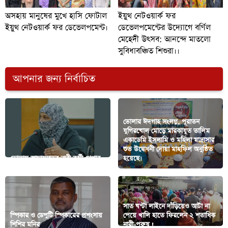
অসহায় মানুষের মুখে হাসি ফোটাল
ইয়ুথ নেটওয়ার্ক ফর
ইয়ুথ নেটওয়ার্ক ফর ডেভেলপমেন্ট।
ডেভেলপমেন্টের উদ্যোগে বর্ণিল
মেহেদী উৎসব: আনন্দে মাতলো
সুবিধাবঞ্চিত শিশুরা।।
আপনার জন্য নির্বাচিত
ভোলার ঈদগাহ সংলগ্ন, পুরাতন
যুগিরঘোল মোড়ে মারকাযুত তালিম
একাডেমি ইসলামি ও মহিলা মাদ্রাসার
শুভ উদ্বোধনী দোয়া মাহফিল অনুষ্ঠিত
ভোলায় জামায়াতের নারী কর্মী গ্রেপ্তার
হয়েছে।
সাত ঘন্টা লাইনে দাঁড়িয়েও আটা না
স্পিকার ও ডেপুটি স্পিকারের প্রশংসায়
পেয়ে খালি হাতে ফিরলেন ২ শতাধিক
শিশির মনির
নারী-পুরুষ !