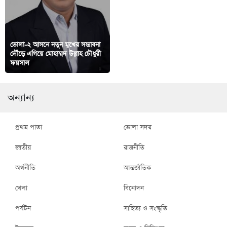
ভোলা-২ আসনে নতুন মুখের সম্ভাবনা
রমজান ও ঈদের আনন্দ ভাগাভাগি:
দৌঁড়ে এগিয়ে মোহাম্মদ উল্লাহ চৌধুরী
অসহায়দের পাশে ‘জনসেবা’
ফয়সাল
পরিবারের মানবিক উদ্যোগ
অন্যান্য
প্রথম পাতা
ভোলা সদর
জাতীয়
রাজনীতি
অর্থনীতি
আন্তর্জাতিক
খেলা
বিনোদন
পর্যটন
সাহিত্য ও সংস্কৃতি