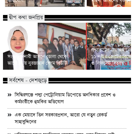
অভিযোগ
মাহদী আমিনের বক্তব্যে 
দ্বীপ কথা জনপ্রিয়
গণভোটের রায় অমান্যের
সংরক্ষিত নারী আসনে ভোলা থেকে
১১ দলীয় জোটের বিক্ষো
আলোচনায় নুরজাহান বেগম বিউটি
ও লিফলেট বিতরণ
সর্বশেষ - দেশজুড়ে
সিদ্ধিরগঞ্জে পদ্মা পেট্রোলিয়াম ডিপোতে অনধিকার প্রবেশ ও
কর্মচারীকে হুমকির অভিযোগ
এক মেয়াদে তিন সরকারপ্রধান, আরো যে নতুন রেকর্ড
সাহাবুদ্দিনের