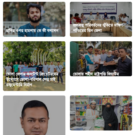
জলবায়ু পরিবর্তনের ঝুঁকিতে দক্ষিণ-
হাদির ওপর হামলায় কে কী বললেন
পশ্চিমের তিন জেলা
ভোলা জেলার কনটেন্ট ক্রিয়েটরদের
ভোলায় শহীদ রাষ্ট্রপতি জিয়াউর
উদ্যোগে ভোলা–বরিশাল সেতু চাই
রহমানের শাহাদাত বার্ষিকীতে অসহায়
ডকুমেন্টারি নির্মাণ
মানুষের পাশে ছাত্রদল