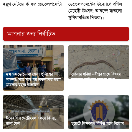
ইয়ুথ নেটওয়ার্ক ফর ডেভেলপমেন্ট।
ডেভেলপমেন্টের উদ্যোগে বর্ণিল
মেহেদী উৎসব: আনন্দে মাতলো
সুবিধাবঞ্চিত শিশুরা।।
আপনার জন্য নির্বাচিত
দক্ষ তদন্তে ভোলা জেলা পুলিশের
ভোলার ধনিয়া নবীপুর গ্রামে বিষধর
সাফল্য: সাত মাস পর চাঞ্চল্যকর হত্যা
রাসেলস ভাইপার সাপের দেখা,
মামলার রহস্য উদ্ঘাটন
এলাকায় আতঙ্ক
ঈদের দিন মেট্রোরেল চলবে কি না,
জানা গেল
চুয়েটে শিক্ষকসহ বিভিন্ন পদে নিয়োগ