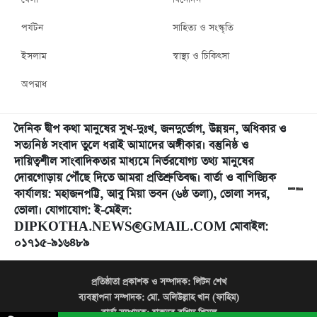
পর্যটন
সাহিত্য ও সংস্কৃতি
ইসলাম
স্বাস্থ্য ও চিকিৎসা
অপরাধ
দৈনিক দ্বীপ কথা মানুষের সুখ-দুঃখ, জনদুর্ভোগ, উন্নয়ন, অধিকার ও
সত্যনিষ্ঠ সংবাদ তুলে ধরাই আমাদের অঙ্গীকার। বস্তুনিষ্ঠ ও
দায়িত্বশীল সাংবাদিকতার মাধ্যমে নির্ভরযোগ্য তথ্য মানুষের
দোরগোড়ায় পৌঁছে দিতে আমরা প্রতিশ্রুতিবদ্ধ। বার্তা ও বাণিজ্যিক
কার্যালয়: মহাজনপট্টি, আবু মিয়া ভবন (৬ষ্ঠ তলা), ভোলা সদর,
ভোলা। যোগাযোগ: ই-মেইল:
DIPKOTHA.NEWS@GMAIL.COM মোবাইল:
০১৭১৫-৯১৬৪৮৯
প্রতিষ্ঠাতা প্রকাশক ও সম্পাদক:
লিটন শেখ
ব্যবস্থাপনা সম্পাদক:
মো. অলিউল্লাহ খান (ফাহিম)
বার্তা সম্পাদক:
হারুনুর রশিদ শিমুল