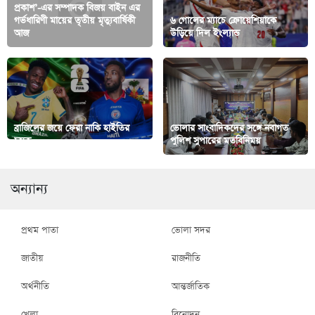
প্রকাশ’-এর সম্পাদক বিজয় বাইন এর
গর্ভধারিণী মায়ের তৃতীয় মৃত্যুবার্ষিকী
৬ গোলের ম্যাচে ক্রোয়েশিয়াকে
আজ
উড়িয়ে দিল ইংল্যান্ড
ব্রাজিলের জয়ে ফেরা নাকি হাইতির
ভোলার সাংবাদিকদের সঙ্গে নবাগত
চমক
পুলিশ সুপারের মতবিনিময়
অন্যান্য
প্রথম পাতা
ভোলা সদর
জাতীয়
রাজনীতি
অর্থনীতি
আন্তর্জাতিক
খেলা
বিনোদন