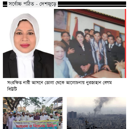
সর্বোচ্চ পঠিত - দেশজুড়ে
সংরক্ষিত নারী আসনে ভোলা থেকে আলোচনায় নুরজাহান বেগম
বিউটি