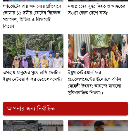
গণভোটের রায় অমান্যের প্রতিবাদে
মধ্যপ্রাচ্যের যুদ্ধ: নিহত ও আহতের
ভোলায় ১১ দলীয় জোটের বিক্ষোভ
সংখ্যা কোন দেশে কত?
সমাবেশ, মিছিল ও লিফলেট
বিতরণ
অসহায় মানুষের মুখে হাসি ফোটাল
ইয়ুথ নেটওয়ার্ক ফর
ইয়ুথ নেটওয়ার্ক ফর ডেভেলপমেন্ট।
ডেভেলপমেন্টের উদ্যোগে বর্ণিল
মেহেদী উৎসব: আনন্দে মাতলো
সুবিধাবঞ্চিত শিশুরা।।
আপনার জন্য নির্বাচিত