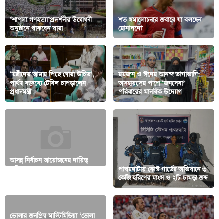
‘শাপলা গণহত্যা’প্রদর্শনীর উদ্বোধনী
শত সমালোচনার জবাবে যা বলছেন
অনুষ্ঠানে থাকবেন যারা
রোনালদো
‘মন্ত্রীদের আমার পিছে ঘোরা উচিত’,
রমজান ও ঈদের আনন্দ ভাগাভাগি:
পার্থর বক্তব্যে টেবিল চাপড়ালেন
অসহায়দের পাশে ‘জনসেবা’
প্রধানমন্ত্রী
পরিবারের মানবিক উদ্যোগ
আসন্ন নির্বাচন আয়োজনের দায়িত্ব
কমিশনের হাতে, সরকার তাদের
পাথরঘাটায় কোস্ট গার্ডের অভিযানে ৩
সহযোগিতা করবে
কেজি হরিণের মাংস ও ২টি চামড়া জব্দ
ভোলার জনপ্রিয় মাল্টিমিডিয়া ‘ভোলা