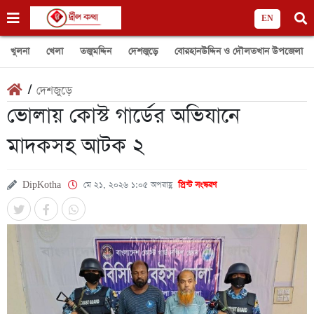
EN
খুলনা
খেলা
তজুমদ্দিন
দেশজুড়ে
বোরহানউদ্দিন ও দৌলতখান উপজেলা
/
দেশজুড়ে
ভোলায় কোস্ট গার্ডের অভিযানে
মাদকসহ আটক ২
DipKotha
মে ২১, ২০২৬ ১:০৫ অপরাহ্ণ
প্রিন্ট সংস্করণ