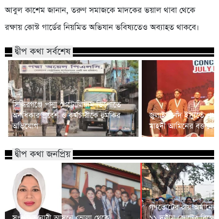
আবুল কাশেম জানান, তরুণ সমাজকে মাদকের ভয়াল থাবা থেকে
রক্ষায় কোস্ট গার্ডের নিয়মিত অভিযান ভবিষ্যতেও অব্যাহত থাকবে।
দ্বীপ কথা সর্বশেষ
সিদ্ধিরগঞ্জে পদ্মা পেট্রোলিয়াম ডিপোতে
অনধিকার প্রবেশ ও কর্মচারীকে হুমকির
জুলাই সনদ ইস্যুতে প্রধানম
অভিযোগ
মাহদী আমিনের বক্তব্যে 
দ্বীপ কথা জনপ্রিয়
গণভোটের রায় অমান্যের
সংরক্ষিত নারী আসনে ভোলা থেকে
১১ দলীয় জোটের বিক্ষো