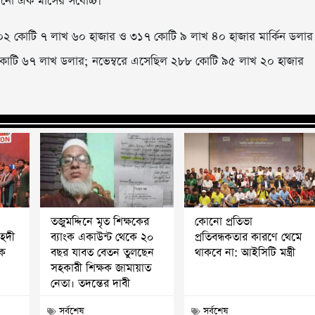
োনো এক মাসের সর্বোচ্চ।
 ৩০২ কোটি ৭ লাখ ৬০ হাজার ও ৩১৭ কোটি ৯ লাখ ৪০ হাজার মার্কিন ডলার
২২ কোটি ৬৭ লাখ ডলার; নভেম্বরে এসেছিল ২৮৮ কোটি ৯৫ লাখ ২০ হাজার
তজুমদ্দিনে মৃত শিক্ষকের
কোনো প্রতিভা
মাহদী
ব্যাংক একাউন্ট থেকে ২০
প্রতিবন্ধকতার কারণে থেমে
পক
বছর যাবত বেতন তুলছেন
থাকবে না: আইসিটি মন্ত্রী
সহকারী শিক্ষক জামায়াত
নেতা। তদন্তের দাবী
সর্বশেষ
সর্বশেষ