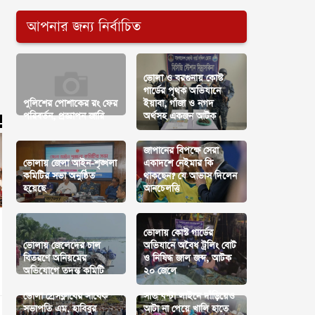
আপনার জন্য নির্বাচিত
ভোলা ও বরগুনায় কোস্ট
গার্ডের পৃথক অভিযানে
পুলিশের পোশাকের রং ফের
ইয়াবা, গাঁজা ও নগদ
পরিবর্তন, প্রজ্ঞাপন জারি
অর্থসহ একজন আটক
জাপানের বিপক্ষে সেরা
ভোলায় জেলা আইন-শৃঙ্খলা
একাদশে নেইমার কি
কমিটির সভা অনুষ্ঠিত
থাকছেন? যে আভাস দিলেন
হয়েছে
আনচেলত্তি
ভোলায় কোস্ট গার্ডের
ভোলায় জেলেদের চাল
অভিযানে অবৈধ ট্রলিং বোট
বিতরণে অনিয়মের
ও নিষিদ্ধ জাল জব্দ, আটক
অভিযোগে তদন্ত কমিটি
২০ জেলে
ভোলা প্রেসক্লাবের সাবেক
সাত ঘন্টা লাইনে দাঁড়িয়েও
সভাপতি এম. হাবিবুর
আটা না পেয়ে খালি হাতে