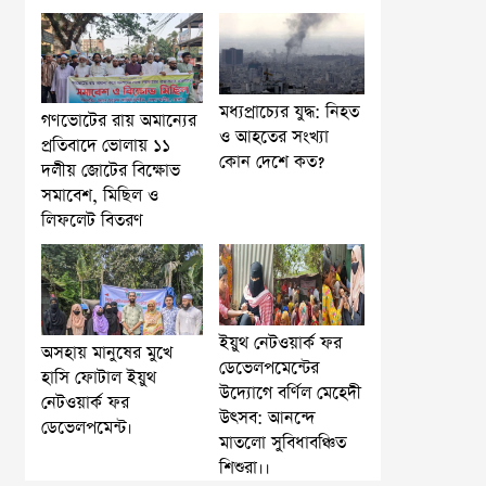
মধ্যপ্রাচ্যের যুদ্ধ: নিহত
গণভোটের রায় অমান্যের
ও আহতের সংখ্যা
প্রতিবাদে ভোলায় ১১
কোন দেশে কত?
দলীয় জোটের বিক্ষোভ
সমাবেশ, মিছিল ও
লিফলেট বিতরণ
ইয়ুথ নেটওয়ার্ক ফর
অসহায় মানুষের মুখে
ডেভেলপমেন্টের
হাসি ফোটাল ইয়ুথ
উদ্যোগে বর্ণিল মেহেদী
নেটওয়ার্ক ফর
উৎসব: আনন্দে
ডেভেলপমেন্ট।
মাতলো সুবিধাবঞ্চিত
শিশুরা।।