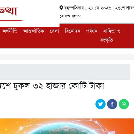
বৃহস্পতিবার , ২১ মে ২০২৬ | ২৫শে শ্রাব
১৪৩৩ বঙ্গাব্দ
অর্থনীতি
আন্তর্জাতিক
খেলা
বিনোদন
পর্যটন
সাহিত্য ও
সংস্কৃতি
 দেশে ঢুকল ৩২ হাজার কোটি টাকা