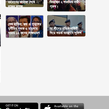
রহমানের জানাজা শেষে
ফিরলেন ২ শতাধিক নারী-
দাফন সম্পন্ন
পুরুষ !
শেখ হাসিনা, জয় ও পুতুলের
দুর্নীতির পৃথক ৩ মামলায়
আ.লীগের প্রতিষ্ঠাবার্ষিকী
আরও ১২ জনের সাক্ষ্যগ্রহণ
ঘিরে সতর্ক অবস্থানে পুলিশ