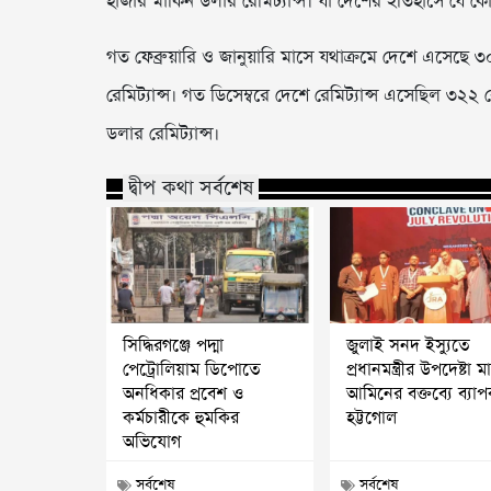
হাজার মার্কিন ডলার রেমিট্যান্স। যা দেশের ইতিহাসে যে ক
গত ফেব্রুয়ারি ও জানুয়ারি মাসে যথাক্রমে দেশে এসেছে
রেমিট্যান্স। গত ডিসেম্বরে দেশে রেমিট্যান্স এসেছিল ৩
ডলার রেমিট্যান্স।
দ্বীপ কথা সর্বশেষ
সিদ্ধিরগঞ্জে পদ্মা
জুলাই সনদ ইস্যুতে
পেট্রোলিয়াম ডিপোতে
প্রধানমন্ত্রীর উপদেষ্টা 
অনধিকার প্রবেশ ও
আমিনের বক্তব্যে ব্যা
কর্মচারীকে হুমকির
হট্টগোল
অভিযোগ
সর্বশেষ
সর্বশেষ