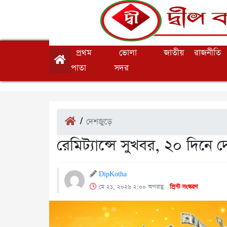
প্রথম
ভোলা
জাতীয়
রাজনীতি
পাতা
সদর
/
দেশজুড়ে
রেমিট্যান্সে সুখবর, ২০ দিনে
DipKotha
মে ২১, ২০২৬ ২:০০ অপরাহ্ণ
প্রিন্ট সংস্করণ