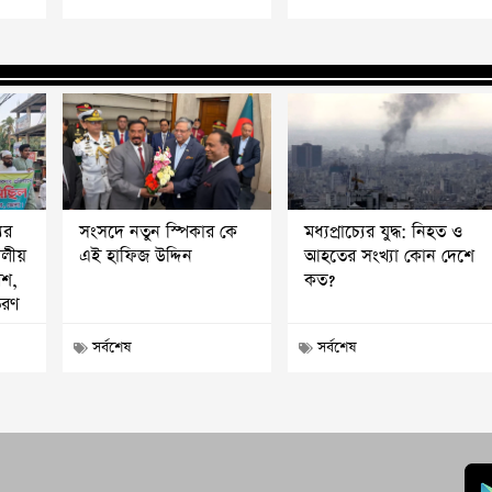
ের
সংসদে নতুন স্পিকার কে
মধ্যপ্রাচ্যের যুদ্ধ: নিহত ও
দলীয়
এই হাফিজ উদ্দিন
আহতের সংখ্যা কোন দেশে
েশ,
কত?
তরণ
সর্বশেষ
সর্বশেষ