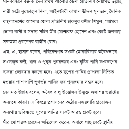
মানববন্ধনে বক্তব্য দেন প্রথম আলোর জেলা প্রতিনিধি নেয়ামত উল্লাহ,
নারী নেত্রী নুরজাহান নিলা, আইনজীবী কামাল উদ্দিন সুলতান, দৈনিক
বাংলাদেশের আলোর জেলা প্রতিনিধি হারুনুর রশীদ শিমুল, ‘আমরা
ভোলা বাসী’র সদস্য সচিব মীর মোশারফ হোসেন এবং কোস্ট জলবায়ু
সক্ষমতা প্রকল্পের রাজীব ঘোষ।
এম. এ. হাসান বলেন, পরিবেশগত সংকট মোকাবিলায় অবৈধভাবে
দখলকৃত নদী, খাল ও পুকুর পুনরুদ্ধার এবং বৃষ্টির পানি সংরক্ষণের
ব্যবস্থা জোরদার করতে হবে। এতে সুপেয় পানির প্রাপ্যতা নিশ্চিত
হওয়ার পাশাপাশি ভূগর্ভস্থ পানির স্তর পুনরুদ্ধার সম্ভব হবে।
নেয়ামত উল্লাহ বলেন, অবৈধ বালু উত্তোলন উন্মুক্ত জলাশয় ভরাটের
অন্যতম কারণ। এ বিষয়ে প্রশাসনের কঠোর নজরদারি প্রয়োজন।
অন্যথায় ভবিষ্যতে সুপেয় পানির সংকট আরও প্রকট হবে।
মীর মোশারফ হোসেন অভিযোগ করেন, অবাধে গাছ কেটে স্থানীয়