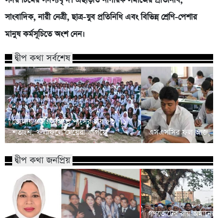
সদর টিমের সদস্যবৃন্দ। এছাড়াও নাগরিক সমাজের প্রতিনিধি,
সাংবাদিক, নারী নেত্রী, ছাত্র-যুব প্রতিনিধি এবং বিভিন্ন শ্রেণি-পেশার
মানুষ কর্মসূচিতে অংশ নেন।
দ্বীপ কথা সর্বশেষ
ভোলায় এসএসসিতে পাসের হার ৫৩.৭১
শতাংশ, ফলাফলে মেয়েরা এগিয়ে
এসএসসির ফল আজ, জান
দ্বীপ কথা জনপ্রিয়
গণভোটের রায় অমান্যের