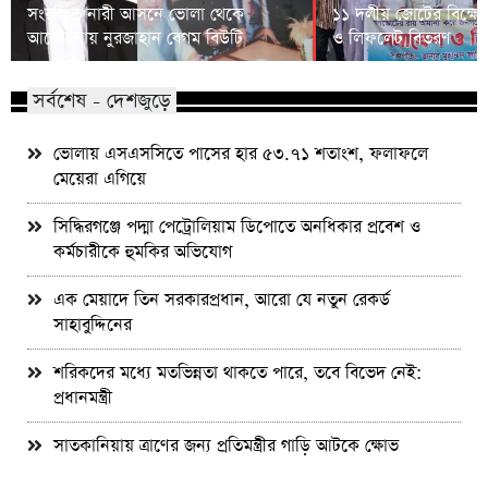
সংরক্ষিত নারী আসনে ভোলা থেকে
১১ দলীয় জোটের বিক্ষো
আলোচনায় নুরজাহান বেগম বিউটি
ও লিফলেট বিতরণ
সর্বশেষ - দেশজুড়ে
ভোলায় এসএসসিতে পাসের হার ৫৩.৭১ শতাংশ, ফলাফলে
মেয়েরা এগিয়ে
সিদ্ধিরগঞ্জে পদ্মা পেট্রোলিয়াম ডিপোতে অনধিকার প্রবেশ ও
কর্মচারীকে হুমকির অভিযোগ
এক মেয়াদে তিন সরকারপ্রধান, আরো যে নতুন রেকর্ড
সাহাবুদ্দিনের
শরিকদের মধ্যে মতভিন্নতা থাকতে পারে, তবে বিভেদ নেই:
প্রধানমন্ত্রী
সাতকানিয়ায় ত্রাণের জন্য প্রতিমন্ত্রীর গাড়ি আটকে ক্ষোভ