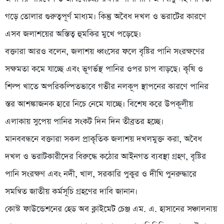
গড়ে তোলার গুরুত্বপূর্ণ মাধ্যম। কিন্তু অবৈধ দখল ও ভরাটের কারণে
এসব জলাশয়ের অস্তিত্ব হুমকির মুখে পড়েছে।
বক্তারা আরও বলেন, জলাশয় ধ্বংসের ফলে বৃষ্টির পানি সংরক্ষণের
সক্ষমতা কমে যাচ্ছে এবং ভূগর্ভস্থ পানির ওপর চাপ বাড়ছে। কৃষি ও
শিল্প খাতে অপরিকল্পিতভাবে গভীর নলকূপ স্থাপনের কারণে পানির
স্তর আশঙ্কাজনক হারে নিচে নেমে যাচ্ছে। বিশেষ করে উপকূলীয়
এলাকায় সুপেয় পানির সংকট দিন দিন তীব্রতর হচ্ছে।
মানববন্ধনে বক্তারা সকল প্রাকৃতিক জলাশয় দখলমুক্ত করা, অবৈধ
দখল ও ভরাটকারীদের বিরুদ্ধে কঠোর আইনগত ব্যবস্থা গ্রহণ, বৃষ্টির
পানি সংরক্ষণ এবং নদী, খাল, সরকারি পুকুর ও দীঘি পুনরুদ্ধারে
সমন্বিত জাতীয় কর্মসূচি গ্রহণের দাবি জানান।
কোস্ট ফাউন্ডেশনের হেড অব ক্লাইমেট চেঞ্জ এম. এ. হাসানের সঞ্চালনায়