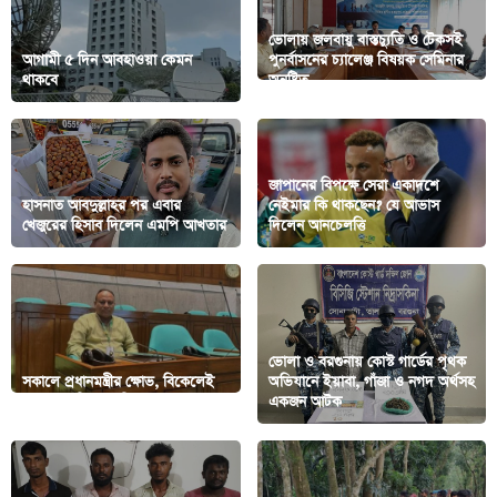
ভোলায় জলবায়ু বাস্তচ্যুতি ও টেকসই
আগামী ৫ দিন আবহাওয়া কেমন
পুনর্বাসনের চ্যালেঞ্জ বিষয়ক সেমিনার
থাকবে
অনুষ্টিত
জাপানের বিপক্ষে সেরা একাদশে
হাসনাত আবদুল্লাহর পর এবার
নেইমার কি থাকছেন? যে আভাস
খেজুরের হিসাব দিলেন এমপি আখতার
দিলেন আনচেলত্তি
ভোলা ও বরগুনায় কোস্ট গার্ডের পৃথক
সকালে প্রধানমন্ত্রীর ক্ষোভ, বিকেলেই
অভিযানে ইয়াবা, গাঁজা ও নগদ অর্থসহ
সংসদে হাজির এমপি
একজন আটক