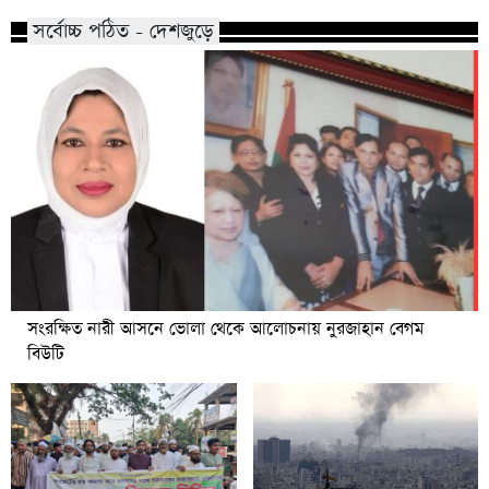
সর্বোচ্চ পঠিত - দেশজুড়ে
সংরক্ষিত নারী আসনে ভোলা থেকে আলোচনায় নুরজাহান বেগম
বিউটি