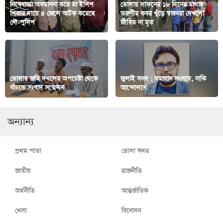
নিষেধাজ্ঞা অবমাননা করে মা ইলিশ
ভোলায় দাফনের ১৮ দিনের মাথায়
শিকার দায়ে ৪ জেলে আটক করেছে
তরুণীর কবর খুঁড়ে স্বজনরা দেখলো
নৌ-পুলিশ
জীবিত না মৃত
ভোলায় জমি দখলের অপচেষ্টা থেকে
জুলাই সনদ : সমাধান সংসদে, নাকি
বাঁচতে সংবাদ সম্মেলন
আন্দোলনে
অন্যান্য
প্রথম পাতা
ভোলা সদর
জাতীয়
রাজনীতি
অর্থনীতি
আন্তর্জাতিক
খেলা
বিনোদন