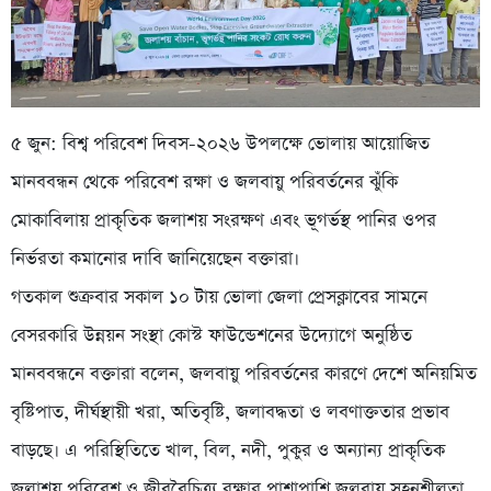
৫ জুন: বিশ্ব পরিবেশ দিবস-২০২৬ উপলক্ষে ভোলায় আয়োজিত
মানববন্ধন থেকে পরিবেশ রক্ষা ও জলবায়ু পরিবর্তনের ঝুঁকি
মোকাবিলায় প্রাকৃতিক জলাশয় সংরক্ষণ এবং ভূগর্ভস্থ পানির ওপর
নির্ভরতা কমানোর দাবি জানিয়েছেন বক্তারা।
গতকাল শুক্রবার সকাল ১০ টায় ভোলা জেলা প্রেসক্লাবের সামনে
বেসরকারি উন্নয়ন সংস্থা কোস্ট ফাউন্ডেশনের উদ্যোগে অনুষ্ঠিত
মানববন্ধনে বক্তারা বলেন, জলবায়ু পরিবর্তনের কারণে দেশে অনিয়মিত
বৃষ্টিপাত, দীর্ঘস্থায়ী খরা, অতিবৃষ্টি, জলাবদ্ধতা ও লবণাক্ততার প্রভাব
বাড়ছে। এ পরিস্থিতিতে খাল, বিল, নদী, পুকুর ও অন্যান্য প্রাকৃতিক
জলাশয় পরিবেশ ও জীববৈচিত্র্য রক্ষার পাশাপাশি জলবায়ু সহনশীলতা