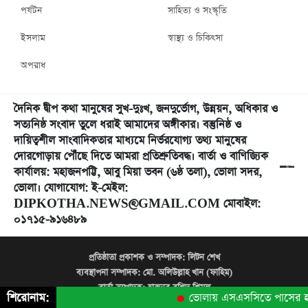
পর্যটন
সাহিত্য ও সংস্কৃতি
ইসলাম
স্বাস্থ্য ও চিকিৎসা
অপরাধ
দৈনিক দ্বীপ কথা মানুষের সুখ-দুঃখ, জনদুর্ভোগ, উন্নয়ন, অধিকার ও
সত্যনিষ্ঠ সংবাদ তুলে ধরাই আমাদের অঙ্গীকার। বস্তুনিষ্ঠ ও
দায়িত্বশীল সাংবাদিকতার মাধ্যমে নির্ভরযোগ্য তথ্য মানুষের
দোরগোড়ায় পৌঁছে দিতে আমরা প্রতিশ্রুতিবদ্ধ। বার্তা ও বাণিজ্যিক
কার্যালয়: মহাজনপট্টি, আবু মিয়া ভবন (৬ষ্ঠ তলা), ভোলা সদর,
ভোলা। যোগাযোগ: ই-মেইল:
DIPKOTHA.NEWS@GMAIL.COM মোবাইল:
০১৭১৫-৯১৬৪৮৯
প্রতিষ্ঠাতা প্রকাশক ও সম্পাদক:
লিটন শেখ
ব্যবস্থাপনা সম্পাদক:
মো. অলিউল্লাহ খান (ফাহিম)
বার্তা সম্পাদক:
হারুনুর রশিদ শিমুল
শিরোনাম:
ভোলায় এসএসসিতে পাসের হার ৫