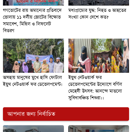
গণভোটের রায় অমান্যের প্রতিবাদে
মধ্যপ্রাচ্যের যুদ্ধ: নিহত ও আহতের
ভোলায় ১১ দলীয় জোটের বিক্ষোভ
সংখ্যা কোন দেশে কত?
সমাবেশ, মিছিল ও লিফলেট
বিতরণ
অসহায় মানুষের মুখে হাসি ফোটাল
ইয়ুথ নেটওয়ার্ক ফর
ইয়ুথ নেটওয়ার্ক ফর ডেভেলপমেন্ট।
ডেভেলপমেন্টের উদ্যোগে বর্ণিল
মেহেদী উৎসব: আনন্দে মাতলো
সুবিধাবঞ্চিত শিশুরা।।
আপনার জন্য নির্বাচিত