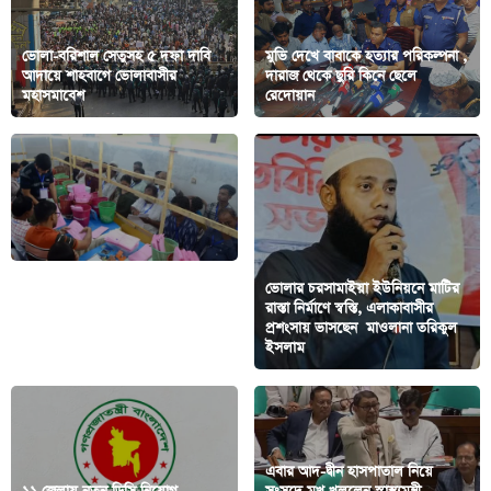
ভোলা-বরিশাল সেতুসহ ৫ দফা দাবি
মুভি দেখে বাবাকে হত্যার পরিকল্পনা ,
আদায়ে শাহবাগে ভোলাবাসীর
দারাজ থেকে ছুরি কিনে ছেলে
মহাসমাবেশ
রেদোয়ান
ভোলার চরসামাইয়া ইউনিয়নে মাটির
রাস্তা নির্মাণে স্বস্তি, এলাকাবাসীর
পশ্চিমবঙ্গ নির্বাচন: ২ আসনে জয়ী
প্রশংসায় ভাসছেন মাওলানা তরিকুল
প্রার্থীর নাম ঘোষণা
ইসলাম
এবার আদ-দ্বীন হাসপাতাল নিয়ে