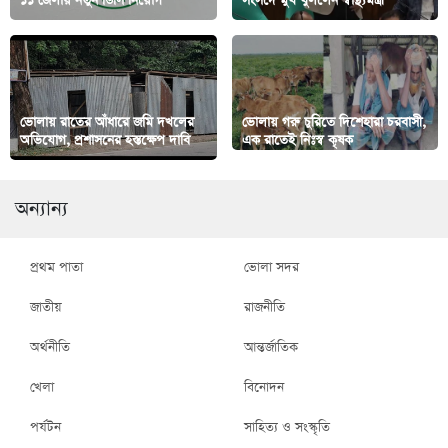
১১ জেলায় নতুন ডিসি নিয়োগ
সংসদে মুখ খুললেন স্বাস্থ্যমন্ত্রী
ভোলায় রাতের আঁধারে জমি দখলের
ভোলায় গরু চুরিতে দিশেহারা চরবাসী,
অভিযোগ, প্রশাসনের হস্তক্ষেপ দাবি
এক রাতেই নিঃস্ব কৃষক
অন্যান্য
প্রথম পাতা
ভোলা সদর
জাতীয়
রাজনীতি
অর্থনীতি
আন্তর্জাতিক
খেলা
বিনোদন
পর্যটন
সাহিত্য ও সংস্কৃতি