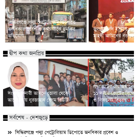
সিদ্ধিরগঞ্জে পদ্মা পেট্রোলিয়াম ডিপোতে
অনধিকার প্রবেশ ও কর্মচারীকে হুমকির
জুলাই সনদ ইস্যুতে প্রধানম
অভিযোগ
মাহদী আমিনের বক্তব্যে 
দ্বীপ কথা জনপ্রিয়
গণভোটের রায় অমান্যের
সংরক্ষিত নারী আসনে ভোলা থেকে
১১ দলীয় জোটের বিক্ষো
আলোচনায় নুরজাহান বেগম বিউটি
ও লিফলেট বিতরণ
সর্বশেষ - দেশজুড়ে
সিদ্ধিরগঞ্জে পদ্মা পেট্রোলিয়াম ডিপোতে অনধিকার প্রবেশ ও