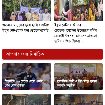
অসহায় মানুষের মুখে হাসি ফোটাল
ইয়ুথ নেটওয়ার্ক ফর
ইয়ুথ নেটওয়ার্ক ফর ডেভেলপমেন্ট।
ডেভেলপমেন্টের উদ্যোগে বর্ণিল
মেহেদী উৎসব: আনন্দে মাতলো
সুবিধাবঞ্চিত শিশুরা।।
আপনার জন্য নির্বাচিত
বিশ্বকাপে ৩০ দেশের চেয়ে একাই
যুবশক্তির- নারী ও শিশু স্বাস্থ্য সুরক্ষা
বেশি গোল মেসির!
কর্মসূচি অনুষ্ঠিত