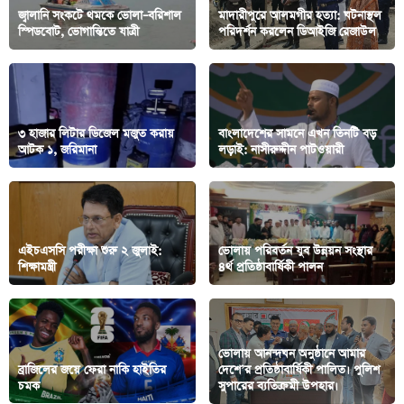
জ্বালানি সংকটে থমকে ভোলা–বরিশাল
মাদারীপুরে আলমগীর হত্যা: ঘটনাস্থল
স্পিডবোট, ভোগান্তিতে যাত্রী
প‌রিদর্শন করলেন ডিআইজি রেজাউল
৩ হাজার লিটার ডিজেল মজুত করায়
বাংলাদেশের সামনে এখন তিনটি বড়
আটক ১, জরিমানা
লড়াই: নাসীরুদ্দীন পাটওয়ারী
এইচএসসি পরীক্ষা শুরু ২ জুলাই:
ভোলায় পরিবর্তন যুব উন্নয়ন সংস্থার
শিক্ষামন্ত্রী
৪র্থ প্রতিষ্ঠাবার্ষিকী পালন ‎
ভোলায় আনন্দঘন অনুষ্ঠানে আমার
ব্রাজিলের জয়ে ফেরা নাকি হাইতির
দেশে’র প্রতিষ্ঠাবার্ষিকী পালিত। পুলিশ
চমক
সুপারের ব্যতিক্রমী উপহার।