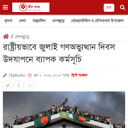
EN
খুলনা
খেলা
তজুমদ্দিন
দেশজুড়ে
বোরহানউদ্দিন ও দৌলতখান উপজেলা
/
দেশজুড়ে
রাষ্ট্রীয়ভাবে জুলাই গণঅভ্যুত্থান দিবস
উদযাপনে ব্যাপক কর্মসূচি
DipKotha
জুন ৭, ২০২৬ ১০:০০ পূর্বাহ্ণ
প্রিন্ট সংস্করণ