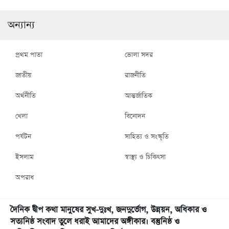
অন্যান্য
প্রথম পাতা
ভোলা সদর
জাতীয়
রাজনীতি
অর্থনীতি
আন্তর্জাতিক
খেলা
বিনোদন
পর্যটন
সাহিত্য ও সংস্কৃতি
ইসলাম
স্বাস্থ্য ও চিকিৎসা
অপরাধ
দৈনিক দ্বীপ কথা মানুষের সুখ-দুঃখ, জনদুর্ভোগ, উন্নয়ন, অধিকার ও
সত্যনিষ্ঠ সংবাদ তুলে ধরাই আমাদের অঙ্গীকার। বস্তুনিষ্ঠ ও