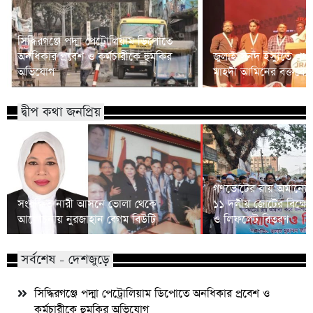
সিদ্ধিরগঞ্জে পদ্মা পেট্রোলিয়াম ডিপোতে
অনধিকার প্রবেশ ও কর্মচারীকে হুমকির
জুলাই সনদ ইস্যুতে প্রধানম
অভিযোগ
মাহদী আমিনের বক্তব্যে 
দ্বীপ কথা জনপ্রিয়
গণভোটের রায় অমান্যের
সংরক্ষিত নারী আসনে ভোলা থেকে
১১ দলীয় জোটের বিক্ষো
আলোচনায় নুরজাহান বেগম বিউটি
ও লিফলেট বিতরণ
সর্বশেষ - দেশজুড়ে
সিদ্ধিরগঞ্জে পদ্মা পেট্রোলিয়াম ডিপোতে অনধিকার প্রবেশ ও
কর্মচারীকে হুমকির অভিযোগ