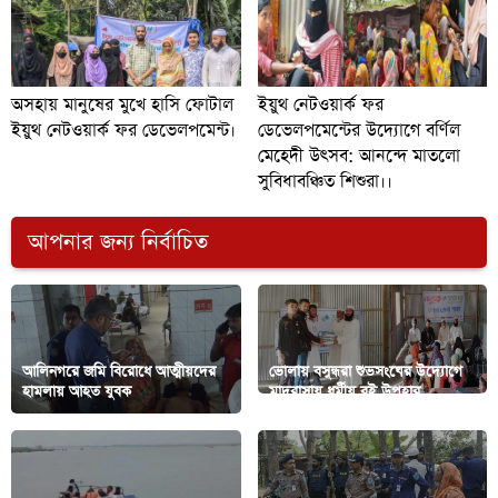
অসহায় মানুষের মুখে হাসি ফোটাল
ইয়ুথ নেটওয়ার্ক ফর
ইয়ুথ নেটওয়ার্ক ফর ডেভেলপমেন্ট।
ডেভেলপমেন্টের উদ্যোগে বর্ণিল
মেহেদী উৎসব: আনন্দে মাতলো
সুবিধাবঞ্চিত শিশুরা।।
আপনার জন্য নির্বাচিত
আলিনগরে জমি বিরোধে আত্মীয়দের
ভোলায় বসুন্ধরা শুভসংঘের উদ্যোগে
হামলায় আহত যুবক
মাদরাসায় ধর্মীয় বই উপহার