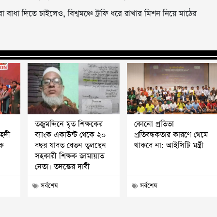
ক্ষরা বাধা দিতে চাইলেও, বিশ্বমঞ্চে ট্রফি ধরে রাখার মিশন নিয়ে মাঠের
তজুমদ্দিনে মৃত শিক্ষকের
কোনো প্রতিভা
মাহদী
ব্যাংক একাউন্ট থেকে ২০
প্রতিবন্ধকতার কারণে থেমে
পক
বছর যাবত বেতন তুলছেন
থাকবে না: আইসিটি মন্ত্রী
সহকারী শিক্ষক জামায়াত
নেতা। তদন্তের দাবী
সর্বশেষ
সর্বশেষ