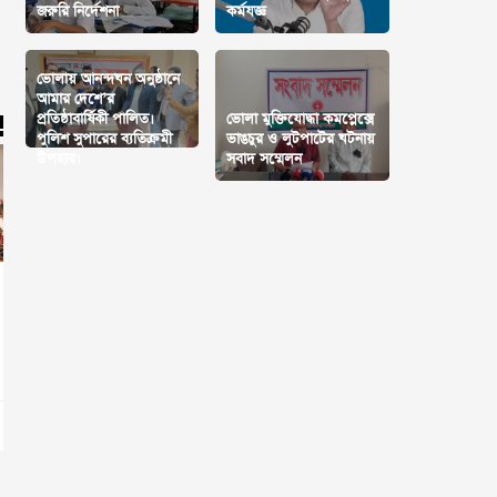
জরুরি নির্দেশনা
কর্মযজ্ঞ
ভোলায় আনন্দঘন অনুষ্ঠানে
আমার দেশে’র
প্রতিষ্ঠাবার্ষিকী পালিত।
ভোলা মুক্তিযোদ্ধা কমপ্লেক্সে
পুলিশ সুপারের ব্যতিক্রমী
ভাঙচুর ও লুটপাটের ঘটনায়
উপহার।
সবাদ সম্মেলন