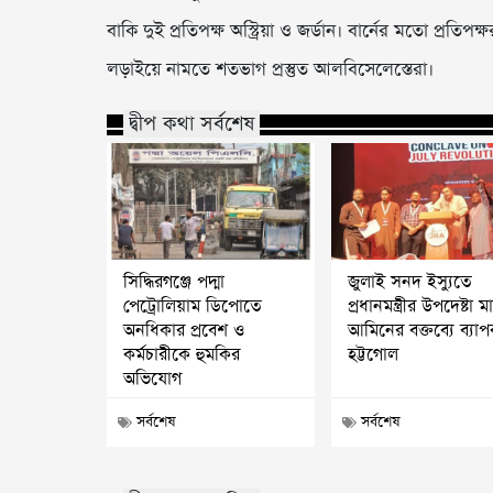
বাকি দুই প্রতিপক্ষ অস্ট্রিয়া ও জর্ডান। বার্নের মতো প্রতিপ
লড়াইয়ে নামতে শতভাগ প্রস্তুত আলবিসেলেস্তেরা।
দ্বীপ কথা সর্বশেষ
সিদ্ধিরগঞ্জে পদ্মা
জুলাই সনদ ইস্যুতে
পেট্রোলিয়াম ডিপোতে
প্রধানমন্ত্রীর উপদেষ্টা 
অনধিকার প্রবেশ ও
আমিনের বক্তব্যে ব্যা
কর্মচারীকে হুমকির
হট্টগোল
অভিযোগ
সর্বশেষ
সর্বশেষ