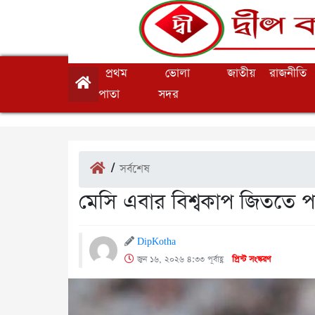
প্রথম
ভোলা
জাতীয়
রাজনীতি
পাতা
সদর
/
সর্বশেষ
মেসি এবার বিশ্বকাপ জিততে পার
DipKotha
জুন ১৬, ২০২৬ ৪:৩৩ পূর্বাহ্ণ
প্রিন্ট সংস্করণ