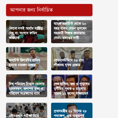
আপনার জন্য নির্বাচিত
তজুমদ্দিনে মৃত শিক্ষকের
ব্যাংক একাউন্ট থেকে ২০
কোনো দলই আমার দায়িত্ব
বছর যাবত বেতন তুলছেন
নেয় না: সংসদে রুমিন
সহকারী শিক্ষক জামায়াত
ফারহানা
নেতা। তদন্তের দাবী
কনটেন্ট ক্রিয়েটর রাকিব
বোরহানউদ্দিনে ২৩ গ্রাম
হত্যায় চারজন গ্রেপ্তার
গাঁজাসহ যুবক গ্রেপ্তার
বিশ্ব পরিবেশ দিবসে ভোলায়
শেখ হাসিনা, জয় ও পুতুলের
মানববন্ধন, জলাশয় রক্ষা ও
দুর্নীতির পৃথক ৩ মামলায়
র
পরিবেশ সংরক্ষণের দাবি
আরও ১২ জনের সাক্ষ্যগ্রহণ
প্রধানমন্ত্রীর ২৮ দিনের ২৮
এইচএসসি পরীক্ষা নিয়ে
পদক্ষেপ, এক অভূতপূর্ব