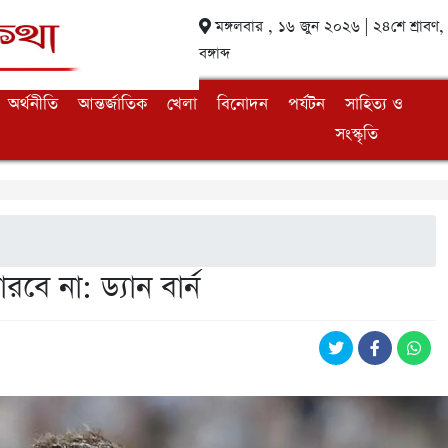
মঙ্গলবার , ১৬ জুন ২০২৬ | ২৪শে শ্রাবণ
বঙ্গাব্দ
অর্থনীতি
আন্তর্জাতিক
খেলা
বিনোদন
পর্যটন
সাহিত্য ও
সংস্কৃতি
বে না: ড্যান বার্ন