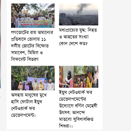
মধ্যপ্রাচ্যের যুদ্ধ: নিহত
গণভোটের রায় অমান্যের
ও আহতের সংখ্যা
প্রতিবাদে ভোলায় ১১
কোন দেশে কত?
দলীয় জোটের বিক্ষোভ
সমাবেশ, মিছিল ও
লিফলেট বিতরণ
ইয়ুথ নেটওয়ার্ক ফর
অসহায় মানুষের মুখে
ে
ডেভেলপমেন্টের
হাসি ফোটাল ইয়ুথ
উদ্যোগে বর্ণিল মেহেদী
নেটওয়ার্ক ফর
উৎসব: আনন্দে
ডেভেলপমেন্ট।
মাতলো সুবিধাবঞ্চিত
শিশুরা।।