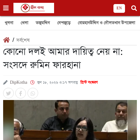
EN
খুলনা
খেলা
তজুমদ্দিন
দেশজুড়ে
বোরহানউদ্দিন ও দৌলতখান উপজেলা
/
সর্বশেষ
কোনো দলই আমার দায়িত্ব নেয় না:
সংসদে রুমিন ফারহানা
DipKotha
জুন ১৮, ২০২৬ ৩:১৭ অপরাহ্ণ
প্রিন্ট সংস্করণ