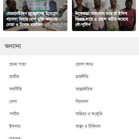
বোরহানউদ্দিন প্রেসক্লাবের উদ্যেগে
নিষেধাজ্ঞা অবমাননা করে মা ইলিশ
খালেদা জিয়ার রোগ মুক্তি কামনায়
শিকার দায়ে ৪ জেলে আটক করেছে
দোয়া ও মিলাদ মাহফিল।
নৌ-পুলিশ
অন্যান্য
প্রথম পাতা
ভোলা সদর
জাতীয়
রাজনীতি
অর্থনীতি
আন্তর্জাতিক
খেলা
বিনোদন
পর্যটন
সাহিত্য ও সংস্কৃতি
ইসলাম
স্বাস্থ্য ও চিকিৎসা
অপরাধ