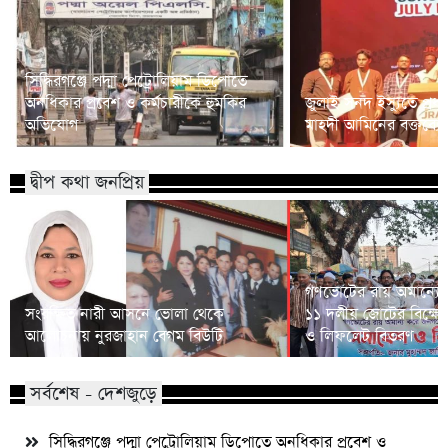
সিদ্ধিরগঞ্জে পদ্মা পেট্রোলিয়াম ডিপোতে
অনধিকার প্রবেশ ও কর্মচারীকে হুমকির
জুলাই সনদ ইস্যুতে প্রধানম
অভিযোগ
মাহদী আমিনের বক্তব্যে 
দ্বীপ কথা জনপ্রিয়
গণভোটের রায় অমান্যের
সংরক্ষিত নারী আসনে ভোলা থেকে
১১ দলীয় জোটের বিক্ষো
আলোচনায় নুরজাহান বেগম বিউটি
ও লিফলেট বিতরণ
সর্বশেষ - দেশজুড়ে
সিদ্ধিরগঞ্জে পদ্মা পেট্রোলিয়াম ডিপোতে অনধিকার প্রবেশ ও