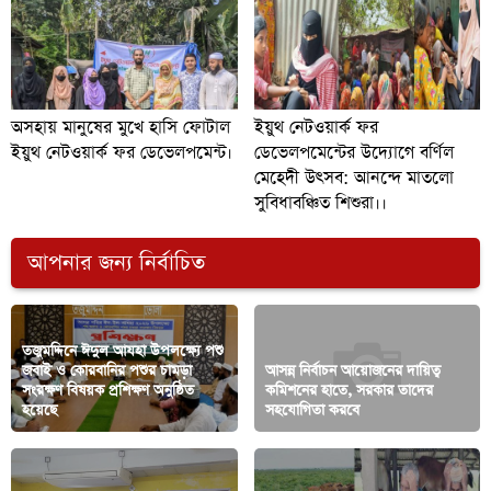
অসহায় মানুষের মুখে হাসি ফোটাল
ইয়ুথ নেটওয়ার্ক ফর
ইয়ুথ নেটওয়ার্ক ফর ডেভেলপমেন্ট।
ডেভেলপমেন্টের উদ্যোগে বর্ণিল
মেহেদী উৎসব: আনন্দে মাতলো
সুবিধাবঞ্চিত শিশুরা।।
আপনার জন্য নির্বাচিত
তজুমদ্দিনে ঈদুল আযহা উপলক্ষ্যে পশু
জবাই ও কোরবানির পশুর চামড়া
আসন্ন নির্বাচন আয়োজনের দায়িত্ব
সংরক্ষণ বিষয়ক প্রশিক্ষণ অনুষ্ঠিত
কমিশনের হাতে, সরকার তাদের
হয়েছে
সহযোগিতা করবে