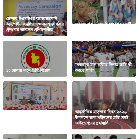
ভোলায় ইএসডিওর অ্যাডভোকেসি
ক্যাম্পেইন অনুষ্ঠিত দক্ষ জনশক্তি গঠনে
ভোলায় গরু চুরিতে দিশেহারা চরবাসী,
প্রশংসায় ভাসলেন প্রশিক্ষণার্থীরা
এক রাতেই নিঃস্ব কৃষক
‘সবাইকে মনে করিয়ে দিলাম আমি কী
১১ জেলায় নতুন ডিসি নিয়োগ
করতে পারি’
ভোলা প্রেসক্লাব হবে সাংবাদিকদের
আন্তর্জাতিক মাতৃভাষা দিবস ২০২৬
কোন দলের নয় : গোলাম নবী
উপলক্ষে ভাষা শহীদদের প্রতি কোস্ট
আলমগীর
ফাউন্ডেশনের শ্রদ্ধাঞ্জলি