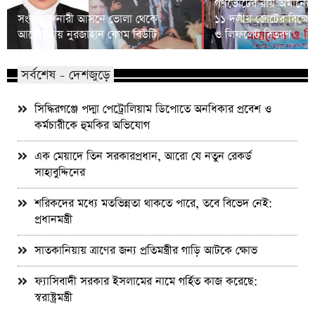
গণভোটের রায় অমান্যের
সংরক্ষিত নারী আসনে ভোলা থেকে
১১ দলীয় জোটের বিক্ষো
আলোচনায় নুরজাহান বেগম বিউটি
ও লিফলেট বিতরণ
সর্বশেষ - দেশজুড়ে
সিদ্ধিরগঞ্জে পদ্মা পেট্রোলিয়াম ডিপোতে অনধিকার প্রবেশ ও
কর্মচারীকে হুমকির অভিযোগ
এক মেয়াদে তিন সরকারপ্রধান, আরো যে নতুন রেকর্ড
সাহাবুদ্দিনের
শরিকদের মধ্যে মতভিন্নতা থাকতে পারে, তবে বিভেদ নেই:
প্রধানমন্ত্রী
সাতকানিয়ায় ত্রাণের জন্য প্রতিমন্ত্রীর গাড়ি আটকে ক্ষোভ
ফ্যাসিবাদী সরকার ইসলামের নামে গর্হিত কাজ করেছে:
স্বরাষ্ট্রমন্ত্রী