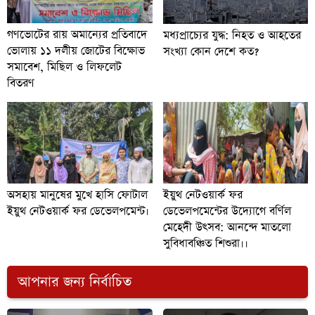
গণভোটের রায় অমান্যের প্রতিবাদে
মধ্যপ্রাচ্যের যুদ্ধ: নিহত ও আহতের
ভোলায় ১১ দলীয় জোটের বিক্ষোভ
সংখ্যা কোন দেশে কত?
সমাবেশ, মিছিল ও লিফলেট
বিতরণ
অসহায় মানুষের মুখে হাসি ফোটাল
ইয়ুথ নেটওয়ার্ক ফর
ইয়ুথ নেটওয়ার্ক ফর ডেভেলপমেন্ট।
ডেভেলপমেন্টের উদ্যোগে বর্ণিল
মেহেদী উৎসব: আনন্দে মাতলো
সুবিধাবঞ্চিত শিশুরা।।
আপনার জন্য নির্বাচিত