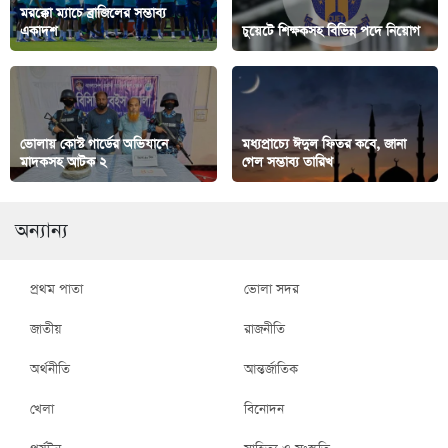
মরক্কো ম্যাচে ব্রাজিলের সম্ভাব্য
একাদশ
চুয়েটে শিক্ষকসহ বিভিন্ন পদে নিয়োগ
ভোলায় কোস্ট গার্ডের অভিযানে
মধ্যপ্রাচ্যে ঈদুল ফিতর কবে, জানা
মাদকসহ আটক ২
গেল সম্ভাব্য তারিখ
অন্যান্য
প্রথম পাতা
ভোলা সদর
জাতীয়
রাজনীতি
অর্থনীতি
আন্তর্জাতিক
খেলা
বিনোদন