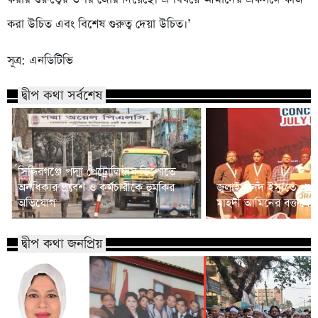
করা উচিত এবং বিশেষ গুরুত্ব দেয়া উচিত।’
সূত্র: এনডিটিভি
দ্বীপ কথা সর্বশেষ
সিদ্ধিরগঞ্জে পদ্মা পেট্রোলিয়াম ডিপোতে
অনধিকার প্রবেশ ও কর্মচারীকে হুমকির
জুলাই সনদ ইস্যুতে প্রধানম
অভিযোগ
মাহদী আমিনের বক্তব্যে 
দ্বীপ কথা জনপ্রিয়