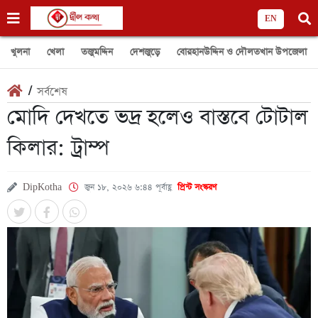
EN
খুলনা
খেলা
তজুমদ্দিন
দেশজুড়ে
বোরহানউদ্দিন ও দৌলতখান উপজেলা
/
সর্বশেষ
মোদি দেখতে ভদ্র হলেও বাস্তবে টোটাল
কিলার: ট্রাম্প
DipKotha
জুন ১৮, ২০২৬ ৬:৪৪ পূর্বাহ্ণ
প্রিন্ট সংস্করণ