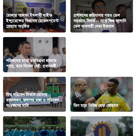
ভোলায় আলফা ইসলামী লাইফ
প্রশাসনের জরিমানার পরও তেল
ইন্স্যুরেন্সের বিজনেস ডেভেলপমেন্ট
সরবরাহ বিতর্ক — প্রশ্নে ক্ষিপ্ত জ্বালানি
প্রোগ্রাম অনুষ্ঠিত
তেল ব্যবসায়ী নেতা ইকবাল
১৮ বছর ২৭৯ দিন—সাকিবকে টপকে
শরিকদের মধ্যে মতভিন্নতা থাকতে
টি–টোয়েন্টির দীর্ঘতম ক্যারিয়ার এখন
পারে, তবে বিভেদ নেই: প্রধানমন্ত্রী
উইলিয়ামসের
বিশ্ব পরিবেশ দিবসে ভোলায়
মানববন্ধন, জলাশয় রক্ষা ও পরিবেশ
সংরক্ষণের দাবি
তিন ম্যাচ নিষিদ্ধ থেম্বা জোয়ানে