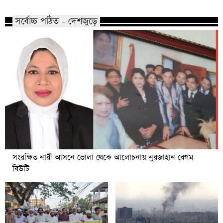
সর্বোচ্চ পঠিত - দেশজুড়ে
সংরক্ষিত নারী আসনে ভোলা থেকে আলোচনায় নুরজাহান বেগম
বিউটি