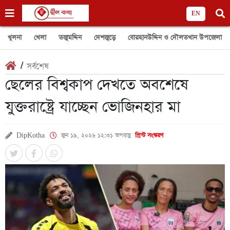
EN
খুলনা
খেলা
তজুমদ্দিন
দেশজুড়ে
বোরহানউদ্দিন ও দৌলতখান উপজেলা
/
সর্বশেষ
ছেলের বিশ্বকাপ দেখতে অবশেষে
যুক্তরাষ্ট্রে যাচ্ছেন ভোজিনহার মা
DipKotha
জুন ১৯, ২০২৬ ১২:৩১ অপরাহ্ণ
প্রিন্ট সংস্করণ