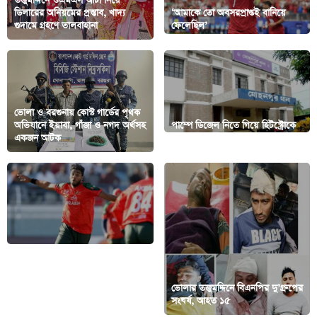
তজুমদ্দিনে ওএমএস আটা নিয়ে
ডিলারের অনিয়মের প্রস্তাব, খাদ্য
‘আমাকে তো অবসরপ্রাপ্তই বানিয়ে
গুদামে গ্রহণে তালবাহানা
ফেলেছিল’
ভোলা ও বরগুনায় কোস্ট গার্ডের পৃথক
অভিযানে ইয়াবা, গাঁজা ও নগদ অর্থসহ
পাম্পে ডিজেল নিতে গিয়ে হিটস্ট্রোকে
একজন আটক
কৃষকের মৃত্যু
ভোলার তজুমদ্দিনে বিএনপির দু’গ্রুপের
জার্নি টু বিপিএল ভায়া টেপ টেনিস
সংঘর্ষ, আহত ১৫