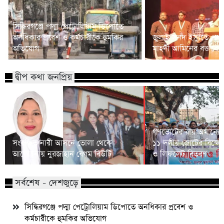
সিদ্ধিরগঞ্জে পদ্মা পেট্রোলিয়াম ডিপোতে
অনধিকার প্রবেশ ও কর্মচারীকে হুমকির
জুলাই সনদ ইস্যুতে প্রধানম
অভিযোগ
মাহদী আমিনের বক্তব্যে 
দ্বীপ কথা জনপ্রিয়
গণভোটের রায় অমান্যের
সংরক্ষিত নারী আসনে ভোলা থেকে
১১ দলীয় জোটের বিক্ষো
আলোচনায় নুরজাহান বেগম বিউটি
ও লিফলেট বিতরণ
সর্বশেষ - দেশজুড়ে
সিদ্ধিরগঞ্জে পদ্মা পেট্রোলিয়াম ডিপোতে অনধিকার প্রবেশ ও
কর্মচারীকে হুমকির অভিযোগ