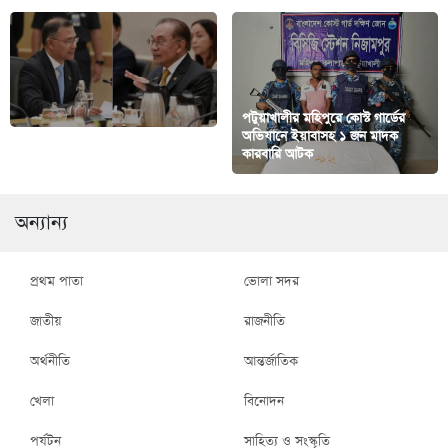
পটুয়াখালীর মহিপুরে কোস্ট গার্ডের
দুই দেশের সম্পর্ক নতুন উচ্চতায় নিয়ে
অভিযানে ইয়াবাসহ ১ জন মাদক
যেতে চায় বাংলাদেশ
কারবারি আটক
অন্যান্য
প্রথম পাতা
ভোলা সদর
জাতীয়
রাজনীতি
অর্থনীতি
আন্তর্জাতিক
খেলা
বিনোদন
পর্যটন
সাহিত্য ও সংস্কৃতি