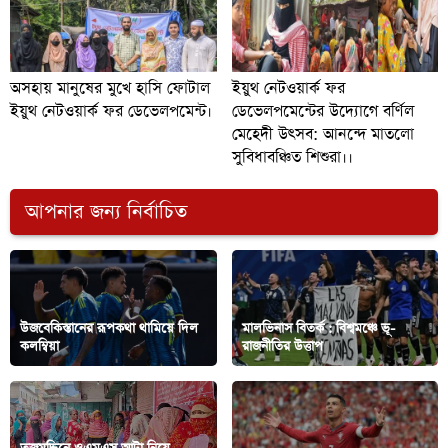
অসহায় মানুষের মুখে হাসি ফোটাল
ইয়ুথ নেটওয়ার্ক ফর
ইয়ুথ নেটওয়ার্ক ফর ডেভেলপমেন্ট।
ডেভেলপমেন্টের উদ্যোগে বর্ণিল
মেহেদী উৎসব: আনন্দে মাতলো
সুবিধাবঞ্চিত শিশুরা।।
আপনার জন্য নির্বাচিত
উজবেকিস্তানের রূপকথা থামিয়ে দিল
মালভিনাস বিতর্ক : বিশ্বমঞ্চে ভূ-
কলম্বিয়া
রাজনীতির উত্তাপ