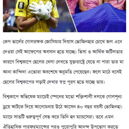
কেপ ভার্দের গোলরক্ষক জোসিমার দিয়াস ভোজিনহার চোখে জল এনে
দেওয়া সেই আক্ষেপের অবসান হতে যাচ্ছে। ভিসা ও আর্থিক জটিলতার
কারণে বিশ্বকাপে ছেলের খেলা দেখতে যুক্তরাষ্ট্রে যেতে না পারা তার মা
আনা কান্দিদা এভোরা অবশেষে অনুমতি পেয়েছেন। ফলে মাঠে বসেই
ছেলের বিশ্বকাপের লড়াই দেখার স্বপ্ন পূরণ হতে যাচ্ছে তার।
বিশ্বকাপে অভিষেক ম্যাচেই স্পেনের মতো শক্তিশালী দলকে গোলশূন্য
ড্রয়ে আটকে দিয়ে আলোচনায় উঠে আসেন ৪০ বছর বয়সী ভোজিনহা।
ম্যাচে সাতটি গুরুত্বপূর্ণ সেভ করে তিনি হন ম্যাচসেরা। তবে এমন
ঐতিহাসিক পারফরম্যান্সের পরও পুরোপুরি আনন্দ উপভোগ করতে