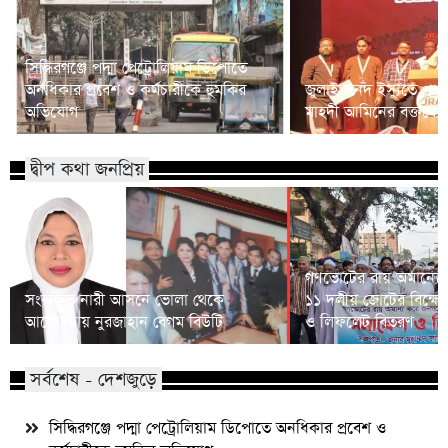
সিদ্ধিরগঞ্জে পদ্মা পেট্রোলিয়াম ডিপোতে
অনধিকার প্রবেশ ও কর্মচারীকে হুমকির
জুলাই সনদ ইস্যুতে প্রধানম
অভিযোগ
মাহদী আমিনের বক্তব্যে 
দ্বীপ কথা জনপ্রিয়
গণভোটের রায় অমান্যের
সংরক্ষিত নারী আসনে ভোলা থেকে
১১ দলীয় জোটের বিক্ষো
আলোচনায় নুরজাহান বেগম বিউটি
ও লিফলেট বিতরণ
সর্বশেষ - দেশজুড়ে
সিদ্ধিরগঞ্জে পদ্মা পেট্রোলিয়াম ডিপোতে অনধিকার প্রবেশ ও