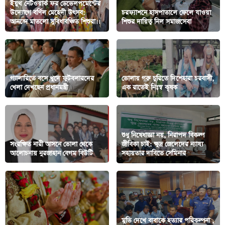
ইয়ুথ নেটওয়ার্ক ফর ডেভেলপমেন্টের
উদ্যোগে বর্ণিল মেহেদী উৎসব:
চরফ্যাশনে হাসপাতালে ফেলে যাওয়া
আনন্দে মাতলো সুবিধাবঞ্চিত শিশুরা।।
শিশুর দায়িত্ব নিল সমাজসেবা
গ্যালারিতে বসে খুদে ফুটবলারদের
ভোলায় গরু চুরিতে দিশেহারা চরবাসী,
খেলা দেখছেন প্রধানমন্ত্রী
এক রাতেই নিঃস্ব কৃষক
শুধু নিষেধাজ্ঞা নয়, নিরাপদ বিকল্প
সংরক্ষিত নারী আসনে ভোলা থেকে
জীবিকা চাই: ক্ষুদ্র জেলেদের ন্যায্য
আলোচনায় নুরজাহান বেগম বিউটি
সহায়তার দাবিতে সেমিনার
মুভি দেখে বাবাকে হত্যার পরিকল্পনা ,