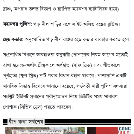
ব্রাঞ্চ, অপরাধ তদন্ত বিভাগ ও র‍্যাপিড অ্যাকশন ব্যাটালিয়ন ছাড়া)
মহানগর পুলিশ:
গাঢ় নীল শাড়ির সঙ্গে লাইট অলিভ রঙের ব্লাউজ।
হেড কভার:
অনুমোদিত গাঢ় নীল রঙের হেড কভার ব্যবহার করতে হবে।
সংশোধিত বিধানে আবহাওয়া অনুযায়ী পোশাকের নিয়ম আগের মতোই
রাখা হয়েছে–অর্থাৎ গ্রীষ্মকালে অর্ধহাতা (হাফ স্লিভ) এবং শীতকালে
পূর্ণহাতা (ফুল স্লিভ) শার্ট পরার বিধান বহাল থাকবে। পাশাপাশি একটি
মানবিক সিদ্ধান্ত হিসেবে জানানো হয়েছে, গর্ভবতী নারী পুলিশ সদস্যরা
সংশ্লিষ্ট ইউনিট প্রধানের পূর্বানুমোদন নিয়ে ডিউটির সময় সাধারণ
পোশাক (সিভিল ড্রেস) পরতে পারবেন।
দ্বীপ কথা সর্বশেষ