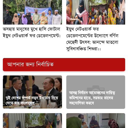
অসহায় মানুষের মুখে হাসি ফোটাল
ইয়ুথ নেটওয়ার্ক ফর
ইয়ুথ নেটওয়ার্ক ফর ডেভেলপমেন্ট।
ডেভেলপমেন্টের উদ্যোগে বর্ণিল
মেহেদী উৎসব: আনন্দে মাতলো
সুবিধাবঞ্চিত শিশুরা।।
আপনার জন্য নির্বাচিত
আসন্ন নির্বাচন আয়োজনের দায়িত্ব
দুই দেশের সম্পর্ক নতুন উচ্চতায় নিয়ে
কমিশনের হাতে, সরকার তাদের
যেতে চায় বাংলাদেশ
সহযোগিতা করবে