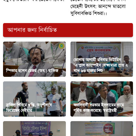
মেহেদী উৎসব: আনন্দে মাতলো
সুবিধাবঞ্চিত শিশুরা।।
আপনার জন্য নির্বাচিত
ভোলায় আগামী রবিবার ভিটামিন
‘এ’প্লাস ক্যাম্পেইন :লক্ষ্যমাত্রা প্রায় ২
স্পিকার হলেন মেজর (অব.) হাফিজ
লাখ ৯৩ হাজার শিশু
ব্রাজিল শিবিরে স্বস্তি, অনুশীলনে
ফ্যাসিবাদী সরকার ইসলামের নামে
ফিরেছেন নেইমার
গর্হিত কাজ করেছে: স্বরাষ্ট্রমন্ত্রী