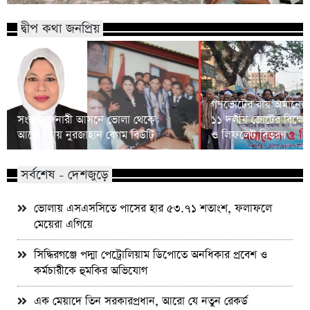
দ্বীপ কথা জনপ্রিয়
গণভোটের রায় অমান্যের
সংরক্ষিত নারী আসনে ভোলা থেকে
১১ দলীয় জোটের বিক্ষো
আলোচনায় নুরজাহান বেগম বিউটি
ও লিফলেট বিতরণ
সর্বশেষ - দেশজুড়ে
ভোলায় এসএসসিতে পাসের হার ৫৩.৭১ শতাংশ, ফলাফলে
মেয়েরা এগিয়ে
সিদ্ধিরগঞ্জে পদ্মা পেট্রোলিয়াম ডিপোতে অনধিকার প্রবেশ ও
কর্মচারীকে হুমকির অভিযোগ
এক মেয়াদে তিন সরকারপ্রধান, আরো যে নতুন রেকর্ড