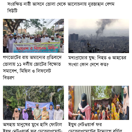
সংরক্ষিত নারী আসনে ভোলা থেকে আলোচনায় নুরজাহান বেগম
বিউটি
গণভোটের রায় অমান্যের প্রতিবাদে
মধ্যপ্রাচ্যের যুদ্ধ: নিহত ও আহতের
ভোলায় ১১ দলীয় জোটের বিক্ষোভ
সংখ্যা কোন দেশে কত?
সমাবেশ, মিছিল ও লিফলেট
বিতরণ
অসহায় মানুষের মুখে হাসি ফোটাল
ইয়ুথ নেটওয়ার্ক ফর
ইয়ুথ নেটওয়ার্ক ফর ডেভেলপমেন্ট।
ডেভেলপমেন্টের উদ্যোগে বর্ণিল