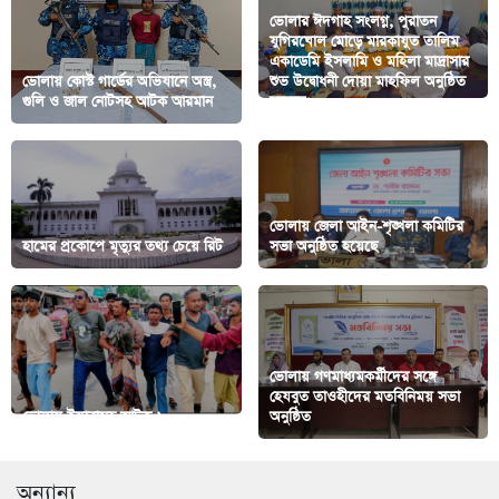
ভোলার ঈদগাহ সংলগ্ন, পুরাতন
যুগিরঘোল মোড়ে মারকাযুত তালিম
একাডেমি ইসলামি ও মহিলা মাদ্রাসার
ভোলায় কোস্ট গার্ডের অভিযানে অস্ত্র,
শুভ উদ্বোধনী দোয়া মাহফিল অনুষ্ঠিত
গুলি ও জাল নোটসহ আটক আরমান
হয়েছে।
ভোলায় জেলা আইন-শৃঙ্খলা কমিটির
হামের প্রকোপে মৃত্যুর তথ্য চেয়ে রিট
সভা অনুষ্ঠিত হয়েছে
ভোলায় গণমাধ্যমকর্মীদের সঙ্গে
হেযবুত তাওহীদের মতবিনিময় সভা
ভোলায় ইয়াবাসহ আটক ১
অনুষ্ঠিত
অন্যান্য