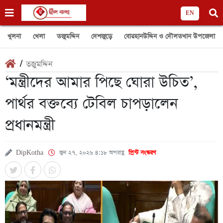
EN
খুলনা
খেলা
তজুমদ্দিন
দেশজুড়ে
বোরহানউদ্দিন ও দৌলতখান উপজেলা
/
তজুমদ্দিন
‘মন্ত্রীদের আমার পিছে ঘোরা উচিত’,
পার্থর বক্তব্যে টেবিল চাপড়ালেন
প্রধানমন্ত্রী
DipKotha
জুন ২৭, ২০২৬ ৪:১৮ অপরাহ্ণ
প্রিন্ট সংস্করণ