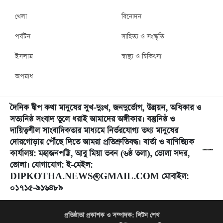
খেলা
বিনোদন
পর্যটন
সাহিত্য ও সংস্কৃতি
ইসলাম
স্বাস্থ্য ও চিকিৎসা
অপরাধ
দৈনিক দ্বীপ কথা মানুষের সুখ-দুঃখ, জনদুর্ভোগ, উন্নয়ন, অধিকার ও
সত্যনিষ্ঠ সংবাদ তুলে ধরাই আমাদের অঙ্গীকার। বস্তুনিষ্ঠ ও
দায়িত্বশীল সাংবাদিকতার মাধ্যমে নির্ভরযোগ্য তথ্য মানুষের
দোরগোড়ায় পৌঁছে দিতে আমরা প্রতিশ্রুতিবদ্ধ। বার্তা ও বাণিজ্যিক
কার্যালয়: মহাজনপট্টি, আবু মিয়া ভবন (৬ষ্ঠ তলা), ভোলা সদর,
ভোলা। যোগাযোগ: ই-মেইল:
DIPKOTHA.NEWS@GMAIL.COM মোবাইল:
০১৭১৫-৯১৬৪৮৯
প্রতিষ্ঠাতা প্রকাশক ও সম্পাদক:
লিটন শেখ