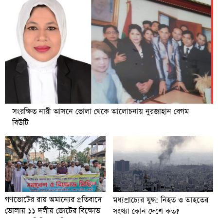
সংরক্ষিত নারী আসনে ভোলা থেকে আলোচনায় নুরজাহান বেগম
বিউটি
গণভোটের রায় অমান্যের প্রতিবাদে
মধ্যপ্রাচ্যের যুদ্ধ: নিহত ও আহতের
ভোলায় ১১ দলীয় জোটের বিক্ষোভ
সংখ্যা কোন দেশে কত?