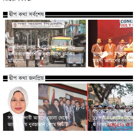
দ্বীপ কথা সর্বশেষ
সিদ্ধিরগঞ্জে পদ্মা পেট্রোলিয়াম ডিপোতে
অনধিকার প্রবেশ ও কর্মচারীকে হুমকির
জুলাই সনদ ইস্যুতে প্রধানম
অভিযোগ
মাহদী আমিনের বক্তব্যে 
দ্বীপ কথা জনপ্রিয়
গণভোটের রায় অমান্যের
সংরক্ষিত নারী আসনে ভোলা থেকে
১১ দলীয় জোটের বিক্ষো
আলোচনায় নুরজাহান বেগম বিউটি
ও লিফলেট বিতরণ