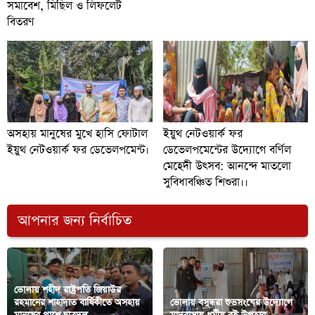
সমাবেশ, মিছিল ও লিফলেট
বিতরণ
অসহায় মানুষের মুখে হাসি ফোটাল
ইয়ুথ নেটওয়ার্ক ফর
ইয়ুথ নেটওয়ার্ক ফর ডেভেলপমেন্ট।
ডেভেলপমেন্টের উদ্যোগে বর্ণিল
মেহেদী উৎসব: আনন্দে মাতলো
সুবিধাবঞ্চিত শিশুরা।।
আপনার জন্য নির্বাচিত
ভোলায় শহীদ রাষ্ট্রপতি জিয়াউর
রহমানের শাহাদাত বার্ষিকীতে অসহায়
ভোলায় বসুন্ধরা শুভসংঘের উদ্যোগে