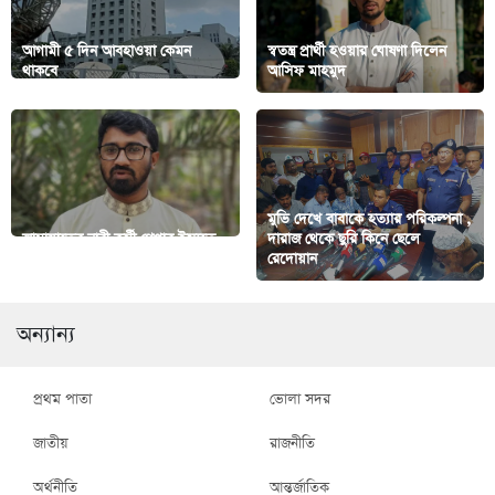
আগামী ৫ দিন আবহাওয়া কেমন
স্বতন্ত্র প্রার্থী হওয়ার ঘোষণা দিলেন
থাকবে
আসিফ মাহমুদ
মুভি দেখে বাবাকে হত্যার পরিকল্পনা ,
জামায়াতের নারী কর্মী গ্রেপ্তার ইস্যুতে
দারাজ থেকে ছুরি কিনে ছেলে
যা বললেন রাশেদ খান
রেদোয়ান
অন্যান্য
প্রথম পাতা
ভোলা সদর
জাতীয়
রাজনীতি
অর্থনীতি
আন্তর্জাতিক