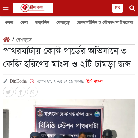
EN
খুলনা
খেলা
তজুমদ্দিন
দেশজুড়ে
বোরহানউদ্দিন ও দৌলতখান উপজেলা
/
দেশজুড়ে
পাথরঘাটায় কোস্ট গার্ডের অভিযানে ৩
কেজি হরিণের মাংস ও ২টি চামড়া জব্দ
DipKotha
নভেম্বর ২৭, ২০২৫ ১২:৫৬ অপরাহ্ণ
প্রিন্ট সংস্করণ