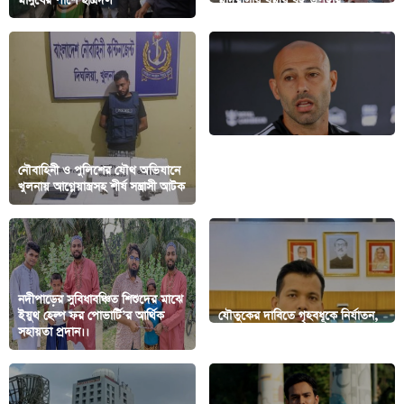
মানুষের পাশে ছাত্রদল
মাদরাসায় ধর্মীয় বই উপহার
আর্জেন্টিনাকে ছোট করে দেখার ভুলই
নৌবাহিনী ও পুলিশের যৌথ অভিযানে
সবাই করে: ইংল্যান্ডকে খোঁচা
খুলনায় আগ্নেয়াস্ত্রসহ শীর্ষ সন্ত্রাসী আটক
মাসচেরানোর
নদীপাড়ের সুবিধাবঞ্চিত শিশুদের মাঝে
ইয়ুথ হেল্প ফর পোভার্টি’র আর্থিক
যৌতুকের দাবিতে গৃহবধূকে নির্যাতন,
সহায়তা প্রদান।।
৯৯৯-এ ফোনে উদ্ধার