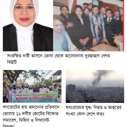
সংরক্ষিত নারী আসনে ভোলা থেকে আলোচনায় নুরজাহান বেগম
বিউটি
গণভোটের রায় অমান্যের প্রতিবাদে
মধ্যপ্রাচ্যের যুদ্ধ: নিহত ও আহতের
ভোলায় ১১ দলীয় জোটের বিক্ষোভ
সংখ্যা কোন দেশে কত?
সমাবেশ, মিছিল ও লিফলেট
বিতরণ