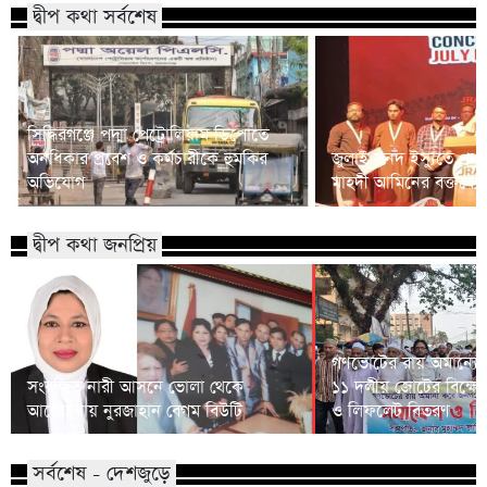
দ্বীপ কথা সর্বশেষ
সিদ্ধিরগঞ্জে পদ্মা পেট্রোলিয়াম ডিপোতে
অনধিকার প্রবেশ ও কর্মচারীকে হুমকির
জুলাই সনদ ইস্যুতে প্রধানম
অভিযোগ
মাহদী আমিনের বক্তব্যে 
দ্বীপ কথা জনপ্রিয়
গণভোটের রায় অমান্যের
সংরক্ষিত নারী আসনে ভোলা থেকে
১১ দলীয় জোটের বিক্ষো
আলোচনায় নুরজাহান বেগম বিউটি
ও লিফলেট বিতরণ
সর্বশেষ - দেশজুড়ে