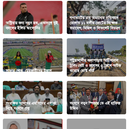
গণভোটের রায় অমান্যের প্রতিবাদে
অস্ট্রিয়ার জন্য নতুন ছক, একাদশে দুই
ভোলায় ১১ দলীয় জোটের বিক্ষোভ
বদলের ইঙ্গিত স্কালোনির
সমাবেশ, মিছিল ও লিফলেট বিতরণ
পটুয়াখালীর কলাপাড়ায় আর্টিসানাল
ট্রলিং বোট ও জালসহ ৫ জেলে আটক
সাফার শোক, মেহজাবীনের উল্লাস
করেছে কোস্ট গার্ড
সংরক্ষিত আসনের এমপিদের এলাকা
সংসদে নতুন স্পিকার কে এই হাফিজ
নিয়ে সংসদে প্রশ্ন
উদ্দিন