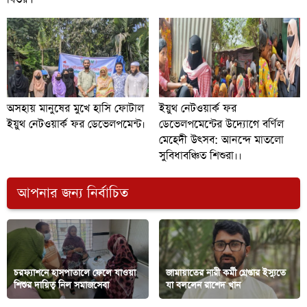
অসহায় মানুষের মুখে হাসি ফোটাল
ইয়ুথ নেটওয়ার্ক ফর
ইয়ুথ নেটওয়ার্ক ফর ডেভেলপমেন্ট।
ডেভেলপমেন্টের উদ্যোগে বর্ণিল
মেহেদী উৎসব: আনন্দে মাতলো
সুবিধাবঞ্চিত শিশুরা।।
আপনার জন্য নির্বাচিত
চরফ্যাশনে হাসপাতালে ফেলে যাওয়া
জামায়াতের নারী কর্মী গ্রেপ্তার ইস্যুতে
শিশুর দায়িত্ব নিল সমাজসেবা
যা বললেন রাশেদ খান