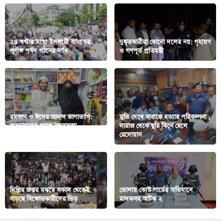
২৪ ঘণ্টার মধ্যে ইসলামী ব্যাংকের
দুষ্কৃতকারীরা কোনো দলের নয়: গৃহায়ণ
পূর্ণাঙ্গ পর্ষদ গঠনের দাবি
ও গণপূর্ত প্রতিমন্ত্রী
রমজান ও ঈদের আনন্দ ভাগাভাগি:
মুভি দেখে বাবাকে হত্যার পরিকল্পনা ,
অসহায়দের পাশে ‘জনসেবা’
দারাজ থেকে ছুরি কিনে ছেলে
পরিবারের মানবিক উদ্যোগ
রেদোয়ান
দিল্লির জন্তর মন্তরে সকাল থেকেই
ভোলায় কোস্ট গার্ডের অভিযানে
বাড়ছে বিক্ষোভকারীদের ভিড়
মাদকসহ আটক ২