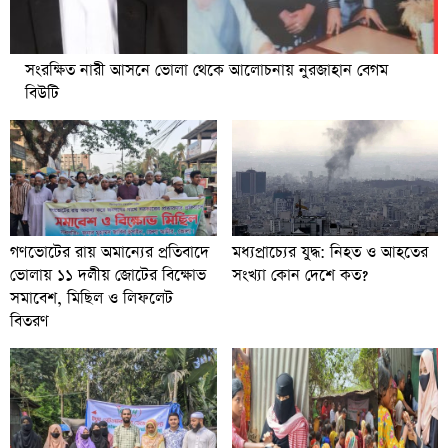
সংরক্ষিত নারী আসনে ভোলা থেকে আলোচনায় নুরজাহান বেগম
বিউটি
গণভোটের রায় অমান্যের প্রতিবাদে
মধ্যপ্রাচ্যের যুদ্ধ: নিহত ও আহতের
ভোলায় ১১ দলীয় জোটের বিক্ষোভ
সংখ্যা কোন দেশে কত?
সমাবেশ, মিছিল ও লিফলেট
বিতরণ