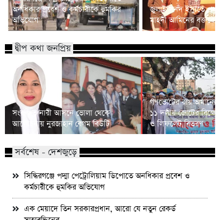
অনধিকার প্রবেশ ও কর্মচারীকে হুমকির
জুলাই সনদ ইস্যুতে প্রধানম
অভিযোগ
মাহদী আমিনের বক্তব্যে 
দ্বীপ কথা জনপ্রিয়
গণভোটের রায় অমান্যের
সংরক্ষিত নারী আসনে ভোলা থেকে
১১ দলীয় জোটের বিক্ষো
আলোচনায় নুরজাহান বেগম বিউটি
ও লিফলেট বিতরণ
সর্বশেষ - দেশজুড়ে
সিদ্ধিরগঞ্জে পদ্মা পেট্রোলিয়াম ডিপোতে অনধিকার প্রবেশ ও
কর্মচারীকে হুমকির অভিযোগ
এক মেয়াদে তিন সরকারপ্রধান, আরো যে নতুন রেকর্ড