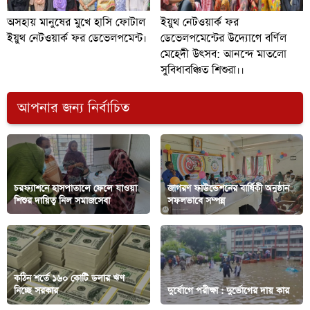
অসহায় মানুষের মুখে হাসি ফোটাল
ইয়ুথ নেটওয়ার্ক ফর
ইয়ুথ নেটওয়ার্ক ফর ডেভেলপমেন্ট।
ডেভেলপমেন্টের উদ্যোগে বর্ণিল
মেহেদী উৎসব: আনন্দে মাতলো
সুবিধাবঞ্চিত শিশুরা।।
আপনার জন্য নির্বাচিত
চরফ্যাশনে হাসপাতালে ফেলে যাওয়া
জাগরণ ফাউন্ডেশনের বার্ষিকী অনুষ্ঠান
শিশুর দায়িত্ব নিল সমাজসেবা
সফলভাবে সম্পন্ন
কঠিন শর্তে ১৬০ কোটি ডলার ঋণ
নিচ্ছে সরকার
দুর্যোগে পরীক্ষা : দুর্ভোগের দায় কার