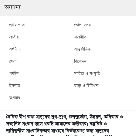
অন্যান্য
প্রথম পাতা
ভোলা সদর
জাতীয়
রাজনীতি
অর্থনীতি
আন্তর্জাতিক
খেলা
বিনোদন
পর্যটন
সাহিত্য ও সংস্কৃতি
ইসলাম
স্বাস্থ্য ও চিকিৎসা
অপরাধ
দৈনিক দ্বীপ কথা মানুষের সুখ-দুঃখ, জনদুর্ভোগ, উন্নয়ন, অধিকার ও
সত্যনিষ্ঠ সংবাদ তুলে ধরাই আমাদের অঙ্গীকার। বস্তুনিষ্ঠ ও
দায়িত্বশীল সাংবাদিকতার মাধ্যমে নির্ভরযোগ্য তথ্য মানুষের