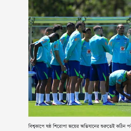
বিশ্বকাপে ষষ্ঠ শিরোপা জয়ের অভিযানের শুরুতেই কঠিন পরী