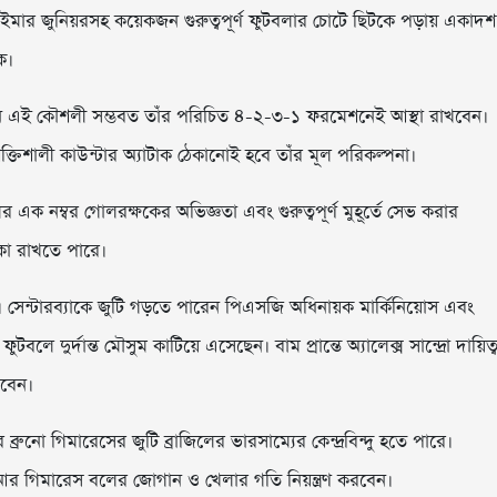
েইমার জুনিয়রসহ কয়েকজন গুরুত্বপূর্ণ ফুটবলার চোটে ছিটকে পড়ায় একাদশ
ে।
িয়ান এই কৌশলী সম্ভবত তাঁর পরিচিত ৪-২-৩-১ ফরমেশনেই আস্থা রাখবেন।
্তিশালী কাউন্টার অ্যাটাক ঠেকানোই হবে তাঁর মূল পরিকল্পনা।
ক নম্বর গোলরক্ষকের অভিজ্ঞতা এবং গুরুত্বপূর্ণ মুহূর্তে সেভ করার
িকা রাখতে পারে।
কে। সেন্টারব্যাকে জুটি গড়তে পারেন পিএসজি অধিনায়ক মার্কিনিয়োস এবং
লে দুর্দান্ত মৌসুম কাটিয়ে এসেছেন। বাম প্রান্তে অ্যালেক্স সান্দ্রো দায়িত্
রবেন।
নো গিমারেসের জুটি ব্রাজিলের ভারসাম্যের কেন্দ্রবিন্দু হতে পারে।
 আর গিমারেস বলের জোগান ও খেলার গতি নিয়ন্ত্রণ করবেন।