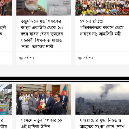
তজুমদ্দিনে মৃত শিক্ষকের
কোনো প্রতিভা
মাহদী
ব্যাংক একাউন্ট থেকে ২০
প্রতিবন্ধকতার কারণে থেমে
পক
বছর যাবত বেতন তুলছেন
থাকবে না: আইসিটি মন্ত্রী
সহকারী শিক্ষক জামায়াত
নেতা। তদন্তের দাবী
সর্বশেষ
সর্বশেষ
ের
সংসদে নতুন স্পিকার কে
মধ্যপ্রাচ্যের যুদ্ধ: নিহত ও
দলীয়
এই হাফিজ উদ্দিন
আহতের সংখ্যা কোন দেশে