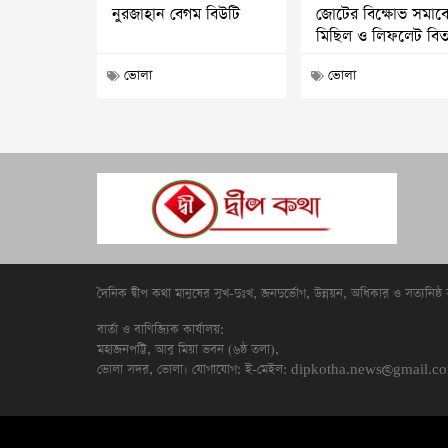
নুরজাহান বেগম বিউটি
জোটের বিক্ষোভ সমাব
মিছিল ও লিফলেট বি
ভোলা
ভোলা
দৈনিক দ্বীপ কথা মানুষের সুখ-দুঃখ, জনদুর্ভোগ, উন্নয়ন, অধিকার ও সত্যনিষ্ঠ
বার্তা ও বাণিজ্যিক কার্যালয়:
মহাজনপট্টি, আবু মিয়া ভবন (৬ষ্ঠ তলা),
ভোলা সদর, ভোলা। যোগাযোগ: ই-মেইল:
dipkotha.news@gmail.