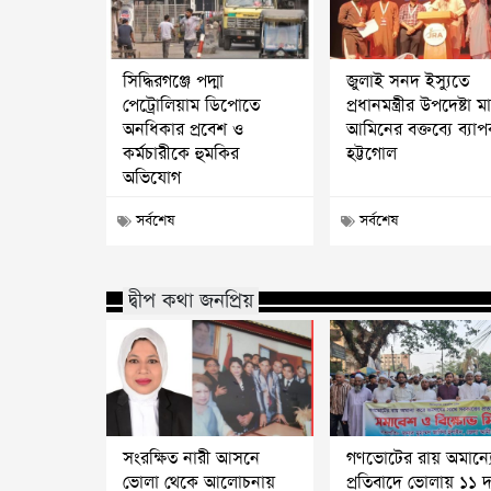
সিদ্ধিরগঞ্জে পদ্মা
জুলাই সনদ ইস্যুতে
পেট্রোলিয়াম ডিপোতে
প্রধানমন্ত্রীর উপদেষ্টা 
অনধিকার প্রবেশ ও
আমিনের বক্তব্যে ব্যা
কর্মচারীকে হুমকির
হট্টগোল
অভিযোগ
সর্বশেষ
সর্বশেষ
দ্বীপ কথা জনপ্রিয়
সংরক্ষিত নারী আসনে
গণভোটের রায় অমান্য
ভোলা থেকে আলোচনায়
প্রতিবাদে ভোলায় ১১ 