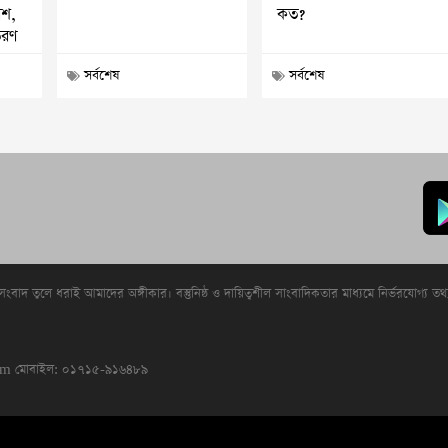
েশ,
কত?
তরণ
সর্বশেষ
সর্বশেষ
 সংবাদ তুলে ধরাই আমাদের অঙ্গীকার। বস্তুনিষ্ঠ ও দায়িত্বশীল সাংবাদিকতার মাধ্যমে নির্ভরযোগ্য তথ
com
মোবাইল: ০১৭১৫-৯১৬৪৮৯