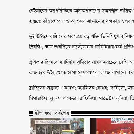
নেইমারের অনুপস্থিতিতে আক্রমণভাগের সৃজনশীল দায়িত্ব প
ভাঙতে তাঁর থ্রু পাস ও আক্রমণ সাজানোর দক্ষতার ওপর
দুই উইংয়ে ব্রাজিলের সবচেয়ে বড় শক্তি ভিনিসিয়ুস জুনিয়র 
ড্রিবলিং, আর ডানদিকে বার্সেলোনার রাফিনিয়ার ফর্ম প্রতি
স্ট্রাইকার হিসেবে ম্যাথিউস কুনিয়ার নামই সবচেয়ে বেশি 
কাজ হবে উইং থেকে আসা সুযোগগুলো কাজে লাগানো এবং প্র
ব্রাজিলের সম্ভাব্য একাদশ: অ্যালিসন বেকার; দানিলো, মারকু
গিমারাইস, লুকাস পাকেতা; রাফিনিয়া, মাতেউস কুনিয়া, ভি
দ্বীপ কথা সর্বশেষ