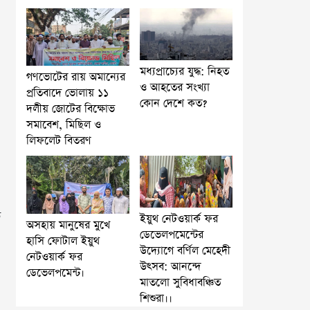
মধ্যপ্রাচ্যের যুদ্ধ: নিহত
গণভোটের রায় অমান্যের
ও আহতের সংখ্যা
প্রতিবাদে ভোলায় ১১
কোন দেশে কত?
দলীয় জোটের বিক্ষোভ
সমাবেশ, মিছিল ও
লিফলেট বিতরণ
ব
ইয়ুথ নেটওয়ার্ক ফর
অসহায় মানুষের মুখে
ডেভেলপমেন্টের
হাসি ফোটাল ইয়ুথ
উদ্যোগে বর্ণিল মেহেদী
নেটওয়ার্ক ফর
উৎসব: আনন্দে
ডেভেলপমেন্ট।
মাতলো সুবিধাবঞ্চিত
শিশুরা।।