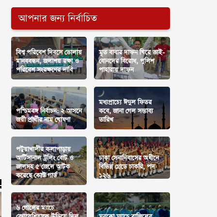
আপনার জন্য নির্বাচিত
বিশ্ব পরিবেশ দিবসে ভোলায়
মৃত বাবার দাফন ঘিরে ভাই-
মানববন্ধন, জলাশয় রক্ষা ও
বোনদের বিরোধ, পুলিশ
পরিবেশ সংরক্ষণের দাবি
পাহারায় দাফন
মধ্যপ্রাচ্যে ঈদুল ফিতর
পশ্চিমবঙ্গ নির্বাচন: ২ আসনে
কবে, জানা গেল সম্ভাব্য
জয়ী প্রার্থীর নাম ঘোষণা
তারিখ
পটুয়াখালীর কলাপাড়ায়
আর্টিসানাল ট্রলিং বোট ও
ঢাকা সেনানিবাসের অধীনে
জালসহ ৫ জেলে আটক
বিভিন্ন গ্রেডে চাকরি, পদ
করেছে কোস্ট গার্ড
১২৬
৬ গোলের ম্যাচে
ক্রোয়েশিয়াকে উড়িয়ে দিল
মরক্কো ম্যাচে ব্রাজিলের