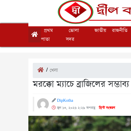
প্রথম
ভোলা
জাতীয়
রাজনীতি
পাতা
সদর
/
খেলা
মরক্কো ম্যাচে ব্রাজিলের সম্ভাব
DipKotha
জুন ১৩, ২০২৬ ২:২৯ অপরাহ্ণ
প্রিন্ট সংস্করণ