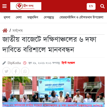
EN
খুলনা
খেলা
তজুমদ্দিন
দেশজুড়ে
বোরহানউদ্দিন ও দৌলতখান উপজেলা
/
সর্বশেষ
জাতীয় বাজেটে দক্ষিণাঞ্চলের ৬ দফা
দাবিতে বরিশালে মানববন্ধন
DipKotha
জুন ২৯, ২০২৬ ৩:০১ অপরাহ্ণ
প্রিন্ট সংস্করণ