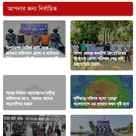
আপনার জন্য নির্বাচিত
অপারেশন ডেভিল হান্ট ফেজ–২ :
রাতভর অভিযানে ভোলা ও হাতিয়ায়
ভোলা জেলার কনটেন্ট ক্রিয়েটরদের
নিষিদ্ধ আওয়ামী লীগের ৫ নেতাকর্মী
উদ্যোগে ভোলা–বরিশাল সেতু চাই
আটক
ডকুমেন্টারি নির্মাণ
আসন্ন নির্বাচন আয়োজনের দায়িত্ব
কমিশনের হাতে, সরকার তাদের
ঘূর্ণিঝড়ে পরিণত হলো ‘মোন্থা’
সহযোগিতা করবে
বাংলাদেশে এর প্রভাবে কখন বৃষ্টি হবে