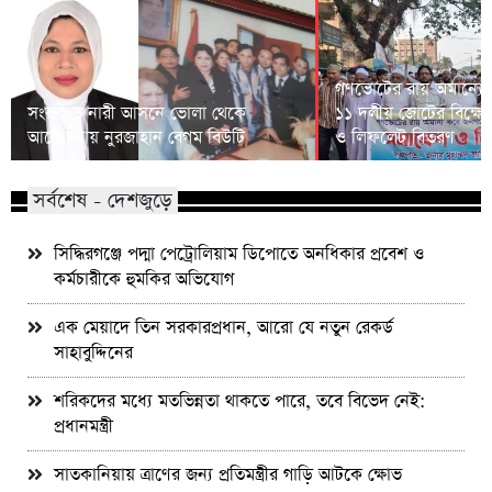
গণভোটের রায় অমান্যের
সংরক্ষিত নারী আসনে ভোলা থেকে
১১ দলীয় জোটের বিক্ষো
আলোচনায় নুরজাহান বেগম বিউটি
ও লিফলেট বিতরণ
সর্বশেষ - দেশজুড়ে
সিদ্ধিরগঞ্জে পদ্মা পেট্রোলিয়াম ডিপোতে অনধিকার প্রবেশ ও
কর্মচারীকে হুমকির অভিযোগ
এক মেয়াদে তিন সরকারপ্রধান, আরো যে নতুন রেকর্ড
সাহাবুদ্দিনের
শরিকদের মধ্যে মতভিন্নতা থাকতে পারে, তবে বিভেদ নেই:
প্রধানমন্ত্রী
সাতকানিয়ায় ত্রাণের জন্য প্রতিমন্ত্রীর গাড়ি আটকে ক্ষোভ