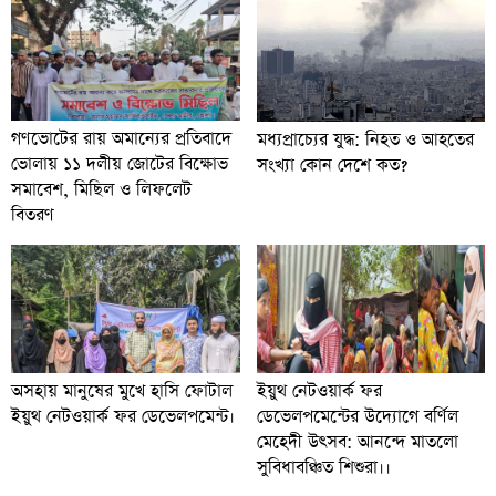
গণভোটের রায় অমান্যের প্রতিবাদে
মধ্যপ্রাচ্যের যুদ্ধ: নিহত ও আহতের
ভোলায় ১১ দলীয় জোটের বিক্ষোভ
সংখ্যা কোন দেশে কত?
সমাবেশ, মিছিল ও লিফলেট
বিতরণ
অসহায় মানুষের মুখে হাসি ফোটাল
ইয়ুথ নেটওয়ার্ক ফর
ইয়ুথ নেটওয়ার্ক ফর ডেভেলপমেন্ট।
ডেভেলপমেন্টের উদ্যোগে বর্ণিল
মেহেদী উৎসব: আনন্দে মাতলো
সুবিধাবঞ্চিত শিশুরা।।