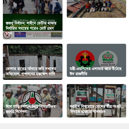
জকসু নির্বাচন: লাইনে ভোটার থাকায়
পটুয়াখালীর কলাপাড়ায় আর্টিসানাল
নির্ধারিত সময়ের পরেও ভোট গ্রহণ
ট্রলিং বোট ও জালসহ ৫ জেলে আটক
চলে
করেছে কোস্ট গার্ড
ভোলায় রাতের আঁধারে জমি দখলের
মন্ত্রী-এমপিদের এলাকায় জমে উঠেছে
অভিযোগ, প্রশাসনের হস্তক্ষেপ দাবি
ঈদ রাজনীতি
ঈদে গাড়ি চলাচল নিয়ে বিআরটিএর
সরাইল বিশ্বরোডে তেলের তীব্র সংকট,
জরুরি নির্দেশনা
বিপাকে হাজারো যানবাহন