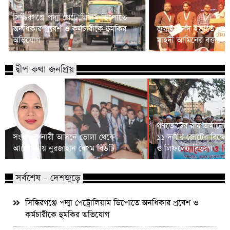
সিদ্ধিরগঞ্জে পদ্মা পেট্রোলিয়াম ডিপোতে
অনধিকার প্রবেশ ও কর্মচারীকে হুমকির
জুলাই সনদ ইস্যুতে প্রধানম
অভিযোগ
মাহদী আমিনের বক্তব্যে 
দ্বীপ কথা জনপ্রিয়
গণভোটের রায় অমান্যের
সংরক্ষিত নারী আসনে ভোলা থেকে
১১ দলীয় জোটের বিক্ষো
আলোচনায় নুরজাহান বেগম বিউটি
ও লিফলেট বিতরণ
সর্বশেষ - দেশজুড়ে
সিদ্ধিরগঞ্জে পদ্মা পেট্রোলিয়াম ডিপোতে অনধিকার প্রবেশ ও
কর্মচারীকে হুমকির অভিযোগ