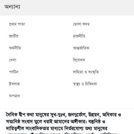
অন্যান্য
প্রথম পাতা
ভোলা সদর
জাতীয়
রাজনীতি
অর্থনীতি
আন্তর্জাতিক
খেলা
বিনোদন
পর্যটন
সাহিত্য ও সংস্কৃতি
ইসলাম
স্বাস্থ্য ও চিকিৎসা
অপরাধ
দৈনিক দ্বীপ কথা মানুষের সুখ-দুঃখ, জনদুর্ভোগ, উন্নয়ন, অধিকার ও
সত্যনিষ্ঠ সংবাদ তুলে ধরাই আমাদের অঙ্গীকার। বস্তুনিষ্ঠ ও
দায়িত্বশীল সাংবাদিকতার মাধ্যমে নির্ভরযোগ্য তথ্য মানুষের