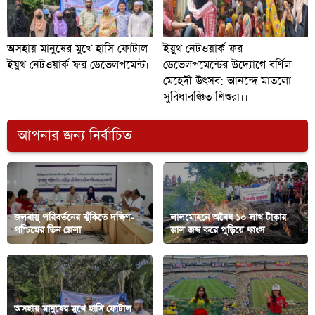
অসহায় মানুষের মুখে হাসি ফোটাল
ইয়ুথ নেটওয়ার্ক ফর
ইয়ুথ নেটওয়ার্ক ফর ডেভেলপমেন্ট।
ডেভেলপমেন্টের উদ্যোগে বর্ণিল
মেহেদী উৎসব: আনন্দে মাতলো
সুবিধাবঞ্চিত শিশুরা।।
আপনার জন্য নির্বাচিত
জলবায়ু পরিবর্তনের ঝুঁকিতে দক্ষিণ-
লালমোহনে অবৈধ ১০ লাখ টাকার
পশ্চিমের তিন জেলা
জাল জব্দ করে পুড়িয়ে ধ্বংস
অসহায় মানুষের মুখে হাসি ফোটাল