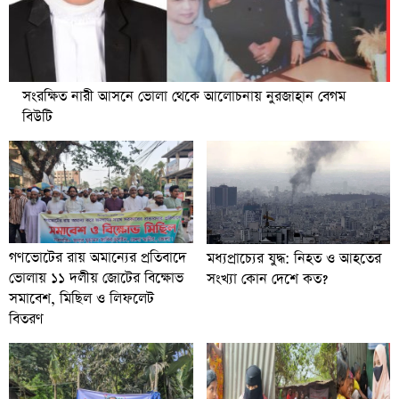
সংরক্ষিত নারী আসনে ভোলা থেকে আলোচনায় নুরজাহান বেগম
বিউটি
গণভোটের রায় অমান্যের প্রতিবাদে
মধ্যপ্রাচ্যের যুদ্ধ: নিহত ও আহতের
ভোলায় ১১ দলীয় জোটের বিক্ষোভ
সংখ্যা কোন দেশে কত?
সমাবেশ, মিছিল ও লিফলেট
বিতরণ