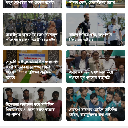
ইয়ুথ নেটওয়ার্ক ফর ডেভেলপমেন্ট।
সাফার শোক, মেহজাবীনের উল্লাস
মাদারীপুরে আলমগীর হত্যা: ঘটনাস্থল
ব্রাজিল শিবিরে স্বস্তি, অনুশীলনে
প‌রিদর্শন করলেন ডিআইজি রেজাউল
ফিরেছেন নেইমার
তজুমদ্দিনে ঈদুল আযহা উপলক্ষ্যে পশু
জবাই ও কোরবানির পশুর চামড়া
সংরক্ষণ বিষয়ক প্রশিক্ষণ অনুষ্ঠিত
এবার আদ-দ্বীন হাসপাতাল নিয়ে
হয়েছে
সংসদে মুখ খুললেন স্বাস্থ্যমন্ত্রী
নিষেধাজ্ঞা অবমাননা করে মা ইলিশ
শিকার দায়ে ৪ জেলে আটক করেছে
প্রতারণা মামলায় তৌহিদ আফ্রিদির
নৌ-পুলিশ
জামিন, কারামুক্তিতে বাধা নেই